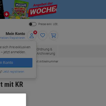
Close
Preise exkl. USt.
Mein Konto
elden/Registrieren
e sich Ihre exklusiven
ersand
Ordnung &
Bürobedarf
– jetzt anmelden.
Archivierung
Bestellen mit Artikelnummer
n Konto
g?
Jetzt registrieren
t mit KR