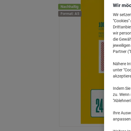
Wir möc
Nachhaltig
Format: A5
Wir setze
"Cookies" 
Drittanbie
wir perso
die Gewähr
jeweilige
Partner ("
Nähere In
unter "Coo
akzeptier
Indem Sie 
zu. Wenn s
"Ablehnen
Ihre Auswa
anpassen u