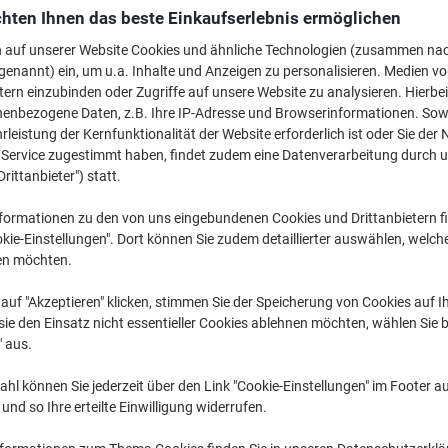
€ 2,29
pro Stück
hten Ihnen das beste Einkaufserlebnis ermöglichen
Ab 20 Stück
€ 2,75 inkl. USt
n auf unserer Website Cookies und ähnliche Technologien (zusammen na
genannt) ein, um u.a. Inhalte und Anzeigen zu personalisieren. Medien v
tern einzubinden oder Zugriffe auf unsere Website zu analysieren. Hierbei
Menge
exkl. USt
nenbezogene Daten, z.B. Ihre IP-Adresse und Browserinformationen. Sowe
Stück
1-9
€ 2,89
leistung der Kernfunktionalität der Website erforderlich ist oder Sie der
n Service zugestimmt haben, findet zudem eine Datenverarbeitung durch 
Stück
10-19
€ 2,69
-6%
Drittanbieter") statt.
Stück
20+
€ 2,29
-20%
formationen zu den von uns eingebundenen Cookies und Drittanbietern fi
kie-Einstellungen". Dort können Sie zudem detaillierter auswählen, welch
Aktuell verfügbar
Vor 15:00 Uhr be
en möchten.
Menge
auf "Akzeptieren" klicken, stimmen Sie der Speicherung von Cookies auf 
ie den Einsatz nicht essentieller Cookies ablehnen möchten, wählen Sie b
Zu einer Liste
" aus.
hl können Sie jederzeit über den Link "Cookie-Einstellungen" im Footer au
Lieferinformationen
Zahlu
nd so Ihre erteilte Einwilligung widerrufen.