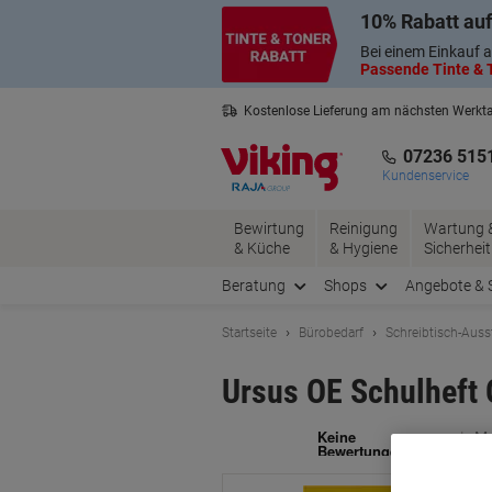
Skip
Skip
10% Rabatt auf
to
to
Content
Navigation
Bei einem Einkauf a
Passende Tinte & T
Kostenlose Lieferung am nächsten Werkt
2 Jahre Garantie auf alle Produkte
07236 515
Kundenservice
Bewirtung
Reinigung
Wartung 
& Küche
& Hygiene
Sicherheit
Beratung
Shops
Angebote & 
Startseite
Bürobedarf
Schreibtisch-Auss
Ursus OE Schulheft 
Ma