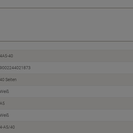
4A5-40
9002244021873
40 Seiten
Weiß
A5
Weiß
4-A5/40