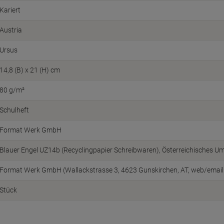
Kariert
Austria
Ursus
14,8 (B) x 21 (H) cm
80 g/m²
Schulheft
Format Werk GmbH
Blauer Engel UZ14b (Recyclingpapier Schreibwaren)
Österreichisches U
Format Werk GmbH (Wallackstrasse 3, 4623 Gunskirchen, AT, web/emai
Stück