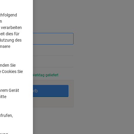
chfolgend
on
 verarbeiten
Sie
sparen
it dies für
 Nutzung des
unsere
nden Sie
e Cookies Sie
stellt, am nächsten Werktag geliefert
Ihrem Gerät
In den Warenkorb
itte
frufen,
ngsmöglichkeiten