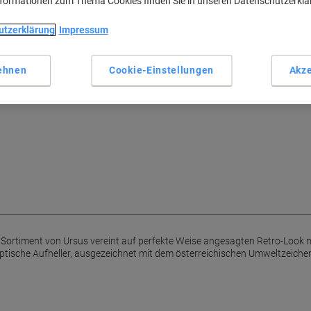
nformationen zum Thema Cookies finden Sie in unseren Datenschutzerkl
utzerklärung
Impressum
 in der Schule!
echt wird: umweltfreundlich
ehnen
Cookie-Einstellungen
Akze
jugendlich-frischem Design ist es
 Sortiment von Ursus vereint auf perfekte Weise angesagten Retro-Look
ische Aufheller, ausgezeichnet mit dem österreichischen Umweltzeichen 