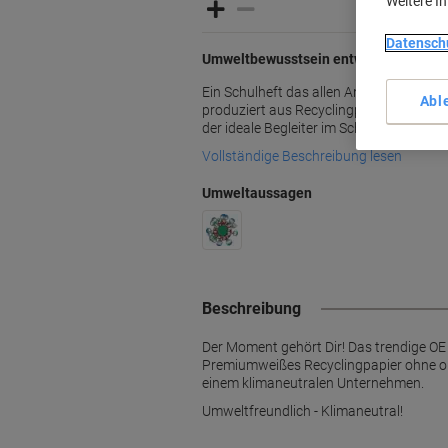
Weitere I
Datensch
Umweltbewusstsein entwickeln – schon
Ein Schulheft das allen Ansprüchen ger
Abl
produziert aus Recyclingpapier und mit 
der ideale Begleiter im Schulalltag.
Vollständige Beschreibung lesen
Umweltaussagen
Beschreibung
Der Moment gehört Dir! Das trendige OE
Premiumweißes Recyclingpapier ohne opt
einem klimaneutralen Unternehmen.
Umweltfreundlich - Klimaneutral!