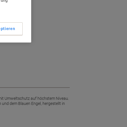
ärung
ptieren
 mit Umweltschutz auf höchstem Niveau.
und dem Blauen Engel, hergestellt in