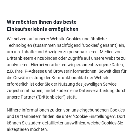
Skip
Skip
to
to
Content
Navigation
Wir möchten Ihnen das beste
Einkaufserlebnis ermöglichen
Wir setzen auf unserer Website Cookies und ähnliche
Startseite
Bürobedarf
Schreibtisch-Ausstattung
Schreibtisch-Ablagen
Technologien (zusammen nachfolgend "Cookies" genannt) ein,
um u.a. Inhalte und Anzeigen zu personalisieren. Medien von
Viking Briefablage C4 Kunststoff Grau 25,5 x 34,8 x 6,5
Drittanbietern einzubinden oder Zugriffe auf unsere Website zu
cm
analysieren. Hierbei verarbeiten wir personenbezogene Daten,
z.B. Ihre IP-Adresse und Browserinformationen. Soweit dies für
die Gewährleistung der Kernfunktionalität der Website
Marke:
Viking
Artikelnr.:
7040238
erforderlich ist oder Sie der Nutzung des jeweiligen Service
zugestimmt haben, findet zudem eine Datenverarbeitung durch
unsere Partner ("Drittanbieter") statt.
Eigen-
marke
Nähere Informationen zu den von uns eingebundenen Cookies
und Drittanbietern finden Sie unter "Cookie-Einstellungen". Dort
Nachhaltig
können Sie zudem detaillierter auswählen, welche Cookies Sie
akzeptieren möchten.