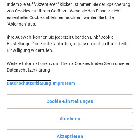
Indem Sie auf "Akzeptieren" klicken, stimmen Sie der Speicherung
von Cookies auf Ihrem Gerät zu. Wenn sie den Einsatz nicht
essentieller Cookies ablehnen möchten, wählen Sie bitte
"Ablehnen" aus.
Ihre Auswahl können Sie jederzeit über den Link "Cookie-
Einstellungen" im Footer aufrufen, anpassen und so Ihre erteilte
Einwilligung widerrufen.
Weitere Informationen zum Thema Cookies finden Sie in unseren
Datenschutzerklärung
Datenschutzerklärung
Impressum
Cookie-Einstellungen
Für mehr Struktur und Ordnung in Ihren Unterlagen
Ablehnen
Mit den Viking Briefkörben schaffen Sie mühelos Ordnung auf
Ihrem Schreibtisch. Dank der großen Auswahl an Farben finden
auch Sie schnell den passenden Korb für Ihr Büro.
Akzeptieren