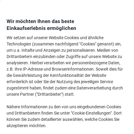
Skip
Skip
to
to
Content
Navigation
Wir möchten Ihnen das beste
Einkaufserlebnis ermöglichen
Wir setzen auf unserer Website Cookies und ähnliche
Startseite
Bürobedarf
Schreibtisch-Ausstattung
Notizbücher, Notizblöck
Technologien (zusammen nachfolgend "Cookies" genannt) ein,
um u.a. Inhalte und Anzeigen zu personalisieren. Medien von
Viking Klemmbrett A4 Kunststoff Grau Hoch
Drittanbietern einzubinden oder Zugriffe auf unsere Website zu
analysieren. Hierbei verarbeiten wir personenbezogene Daten,
z.B. Ihre IP-Adresse und Browserinformationen. Soweit dies für
Marke:
Viking
Artikelnr.:
3227539
die Gewährleistung der Kernfunktionalität der Website
erforderlich ist oder Sie der Nutzung des jeweiligen Service
zugestimmt haben, findet zudem eine Datenverarbeitung durch
unsere Partner ("Drittanbieter") statt.
Eigen-
marke
Nähere Informationen zu den von uns eingebundenen Cookies
und Drittanbietern finden Sie unter "Cookie-Einstellungen". Dort
können Sie zudem detaillierter auswählen, welche Cookies Sie
akzeptieren möchten.