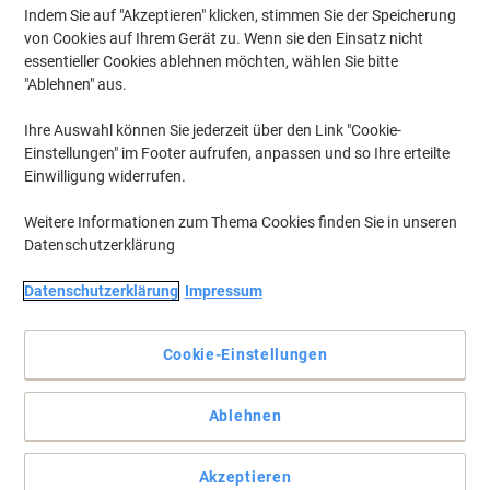
Indem Sie auf "Akzeptieren" klicken, stimmen Sie der Speicherung
von Cookies auf Ihrem Gerät zu. Wenn sie den Einsatz nicht
essentieller Cookies ablehnen möchten, wählen Sie bitte
"Ablehnen" aus.
Ihre Auswahl können Sie jederzeit über den Link "Cookie-
Einstellungen" im Footer aufrufen, anpassen und so Ihre erteilte
Einwilligung widerrufen.
Weitere Informationen zum Thema Cookies finden Sie in unseren
Datenschutzerklärung
Datenschutzerklärung
Impressum
Cookie-Einstellungen
Das handliche Klemmbrett für unterwegs
Weitaus praktischer, als unterwegs Ihr Knie als Schreibunterlage
Ablehnen
zu nutzen, ist das leichte und handliche Viking Klemmbrett in
Transparent mit kräftiger Metallklemme.
Vollständige Beschreibung lesen
Akzeptieren