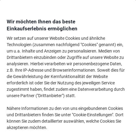
Skip
Skip
to
to
Content
Navigation
Wir möchten Ihnen das beste
Einkaufserlebnis ermöglichen
Wir setzen auf unserer Website Cookies und ähnliche
Startseite
Meetings & Präsentation
Meetings & Präsentation
Visuelle K
Technologien (zusammen nachfolgend "Cookies" genannt) ein,
um u.a. Inhalte und Anzeigen zu personalisieren. Medien von
Viking Pinnwand Nicht magnetisch Wandmontage Filz
Drittanbietern einzubinden oder Zugriffe auf unsere Website zu
60 (B) x 0,81 (T) x 45 (H) cm Aluminium Grau
analysieren. Hierbei verarbeiten wir personenbezogene Daten,
z.B. Ihre IP-Adresse und Browserinformationen. Soweit dies für
die Gewährleistung der Kernfunktionalität der Website
Marke:
Viking
Artikelnr.:
5372712
erforderlich ist oder Sie der Nutzung des jeweiligen Service
zugestimmt haben, findet zudem eine Datenverarbeitung durch
unsere Partner ("Drittanbieter") statt.
Eigen-
marke
Nähere Informationen zu den von uns eingebundenen Cookies
und Drittanbietern finden Sie unter "Cookie-Einstellungen". Dort
können Sie zudem detaillierter auswählen, welche Cookies Sie
akzeptieren möchten.