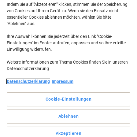
Indem Sie auf "Akzeptieren" klicken, stimmen Sie der Speicherung
von Cookies auf Ihrem Gerät zu. Wenn sie den Einsatz nicht
essentieller Cookies ablehnen möchten, wählen Sie bitte
"Ablehnen" aus.
Ihre Auswahl können Sie jederzeit über den Link "Cookie-
Einstellungen" im Footer aufrufen, anpassen und so Ihre erteilte
Einwilligung widerrufen.
Weitere Informationen zum Thema Cookies finden Sie in unseren
Datenschutzerklärung
Datenschutzerklärung
Impressum
Cookie-Einstellungen
Langlebige Pinnwand aus gepresstem Filz für jeden Anlass
Ablehnen
Die Viking Pinnwand eignet sich perfekt zum Anbringen wichtiger
Notizen und hat eine kompakte Größe, die sich nahtlos in jeden
professionellen oder gemeinsam genutzten Raum einfügt.
Akzeptieren