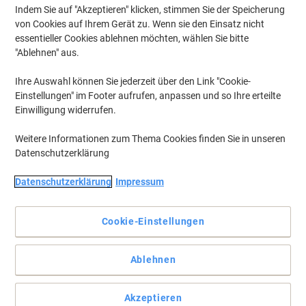
Indem Sie auf "Akzeptieren" klicken, stimmen Sie der Speicherung
von Cookies auf Ihrem Gerät zu. Wenn sie den Einsatz nicht
essentieller Cookies ablehnen möchten, wählen Sie bitte
"Ablehnen" aus.
Ihre Auswahl können Sie jederzeit über den Link "Cookie-
Einstellungen" im Footer aufrufen, anpassen und so Ihre erteilte
Einwilligung widerrufen.
Weitere Informationen zum Thema Cookies finden Sie in unseren
Datenschutzerklärung
Datenschutzerklärung
Impressum
Cookie-Einstellungen
Bringen einfach und effektiv Ordnung in Ihren Schlüsselbund
Ablehnen
Die beschreibbaren Schlüsselanhängern von Viking sorgen dank
farblicher Unterscheidung für eine einfache, effektive und
kostengünstige Organisation Ihrer Schlüssel.
Akzeptieren