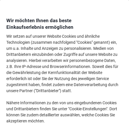
Skip
Skip
to
to
Content
Navigation
Wir möchten Ihnen das beste
Einkaufserlebnis ermöglichen
Wir setzen auf unserer Website Cookies und ähnliche
Startseite
Wartung & Sicherheit
Maschinen & Werkzeug
Zubehör für An
Technologien (zusammen nachfolgend "Cookies" genannt) ein,
um u.a. Inhalte und Anzeigen zu personalisieren. Medien von
Viking Standard Schlüsselanhänger Kunststoff Färbig
Drittanbietern einzubinden oder Zugriffe auf unsere Website zu
sortiert 50 Stück
analysieren. Hierbei verarbeiten wir personenbezogene Daten,
z.B. Ihre IP-Adresse und Browserinformationen. Soweit dies für
die Gewährleistung der Kernfunktionalität der Website
Marke:
Viking
Artikelnr.:
4051561
erforderlich ist oder Sie der Nutzung des jeweiligen Service
zugestimmt haben, findet zudem eine Datenverarbeitung durch
unsere Partner ("Drittanbieter") statt.
BEST
PRICE
Nähere Informationen zu den von uns eingebundenen Cookies
und Drittanbietern finden Sie unter "Cookie-Einstellungen". Dort
Eigen-
können Sie zudem detaillierter auswählen, welche Cookies Sie
marke
akzeptieren möchten.