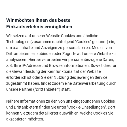
Skip
Skip
to
to
Content
Navigation
Wir möchten Ihnen das beste
Einkaufserlebnis ermöglichen
Wir setzen auf unserer Website Cookies und ähnliche
Startseite
Ordnung & Archivierung
Ordner & Mappen
Dokumentenablag
Technologien (zusammen nachfolgend "Cookies" genannt) ein,
um u.a. Inhalte und Anzeigen zu personalisieren. Medien von
Viking Economy Sichthülle A4 Genarbt Transparent PP
Drittanbietern einzubinden oder Zugriffe auf unsere Website zu
(Polypropylen) 90 Mikron 25 Stück
analysieren. Hierbei verarbeiten wir personenbezogene Daten,
z.B. Ihre IP-Adresse und Browserinformationen. Soweit dies für
die Gewährleistung der Kernfunktionalität der Website
Marke:
Viking
Artikelnr.:
3346405
erforderlich ist oder Sie der Nutzung des jeweiligen Service
zugestimmt haben, findet zudem eine Datenverarbeitung durch
unsere Partner ("Drittanbieter") statt.
Eigen-
marke
Nähere Informationen zu den von uns eingebundenen Cookies
und Drittanbietern finden Sie unter "Cookie-Einstellungen". Dort
können Sie zudem detaillierter auswählen, welche Cookies Sie
akzeptieren möchten.