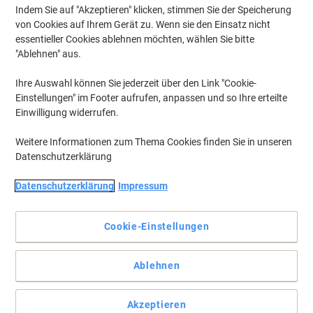
Indem Sie auf "Akzeptieren" klicken, stimmen Sie der Speicherung
von Cookies auf Ihrem Gerät zu. Wenn sie den Einsatz nicht
essentieller Cookies ablehnen möchten, wählen Sie bitte
"Ablehnen" aus.
Ihre Auswahl können Sie jederzeit über den Link "Cookie-
Einstellungen" im Footer aufrufen, anpassen und so Ihre erteilte
Einwilligung widerrufen.
Weitere Informationen zum Thema Cookies finden Sie in unseren
Datenschutzerklärung
Datenschutzerklärung
Impressum
Cookie-Einstellungen
Geben Sie Ihren Dokumenten den Schutz, den Sie brauchen
Ablehnen
Die am oberen und seitlichen Rand geöffneten Viking Sichthüllen
sind ideal, um Ihre Papiere vor Staub und Schmutz zu schützen.
Die vielseitigen Taschen passen in jeden Ordner.
Akzeptieren