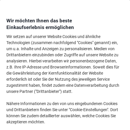
Skip
Skip
to
to
Content
Navigation
Wir möchten Ihnen das beste
Einkaufserlebnis ermöglichen
Wir setzen auf unserer Website Cookies und ähnliche
Startseite
Tinte & Toner
Tintenpatronen, Druckerpatronen, Druckerfarbbänd
Technologien (zusammen nachfolgend "Cookies" genannt) ein,
um u.a. Inhalte und Anzeigen zu personalisieren. Medien von
Viking DR-2400 Kompatibel Trommel Schwarz
Drittanbietern einzubinden oder Zugriffe auf unsere Website zu
analysieren. Hierbei verarbeiten wir personenbezogene Daten,
z.B. Ihre IP-Adresse und Browserinformationen. Soweit dies für
Marke:
Viking
Artikelnr.:
1106476
die Gewährleistung der Kernfunktionalität der Website
erforderlich ist oder Sie der Nutzung des jeweiligen Service
zugestimmt haben, findet zudem eine Datenverarbeitung durch
unsere Partner ("Drittanbieter") statt.
Eigen-
marke
Nähere Informationen zu den von uns eingebundenen Cookies
Inkl.
und Drittanbietern finden Sie unter "Cookie-Einstellungen". Dort
Geschenk
können Sie zudem detaillierter auswählen, welche Cookies Sie
akzeptieren möchten.