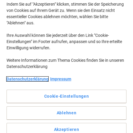
Indem Sie auf "Akzeptieren" klicken, stimmen Sie der Speicherung
von Cookies auf Ihrem Gerät zu. Wenn sie den Einsatz nicht
essentieller Cookies ablehnen möchten, wählen Sie bitte
"Ablehnen" aus.
Ihre Auswahl können Sie jederzeit über den Link "Cookie-
Einstellungen" im Footer aufrufen, anpassen und so Ihre erteilte
Einwilligung widerrufen.
Weitere Informationen zum Thema Cookies finden Sie in unseren
Datenschutzerklärung
Reinigen wie Profis, so hat Schmutz keine Chance
Datenschutzerklärung
Impressum
Dank des Drehgelenks kann die Klappe des Mophalters per Fuß
geöffnet werden. So schonen Sie Ihren Rücken.
Cookie-Einstellungen
Vollständige Beschreibung lesen
Mehr Kaufen,
Mehr Sparen
Ablehnen
€ 29,49
pro Stück
Ab 4 Stück
€ 35,39 inkl. USt
Akzeptieren