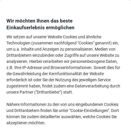
Skip
Skip
to
to
Content
Navigation
Wir möchten Ihnen das beste
Einkaufserlebnis ermöglichen
Wir setzen auf unserer Website Cookies und ähnliche
Startseite
Reinigung & Hygiene
Reinigung & Hygiene
Reinigungsartikel
Technologien (zusammen nachfolgend "Cookies" genannt) ein,
um u.a. Inhalte und Anzeigen zu personalisieren. Medien von
BETRA Mopphalter 40 x 11 cm Blau, Grau
Drittanbietern einzubinden oder Zugriffe auf unsere Website zu
analysieren. Hierbei verarbeiten wir personenbezogene Daten,
z.B. Ihre IP-Adresse und Browserinformationen. Soweit dies für
Marke:
BETRA
Artikelnr.:
3371830
die Gewährleistung der Kernfunktionalität der Website
erforderlich ist oder Sie der Nutzung des jeweiligen Service
zugestimmt haben, findet zudem eine Datenverarbeitung durch
unsere Partner ("Drittanbieter") statt.
Nähere Informationen zu den von uns eingebundenen Cookies
und Drittanbietern finden Sie unter "Cookie-Einstellungen". Dort
können Sie zudem detaillierter auswählen, welche Cookies Sie
akzeptieren möchten.