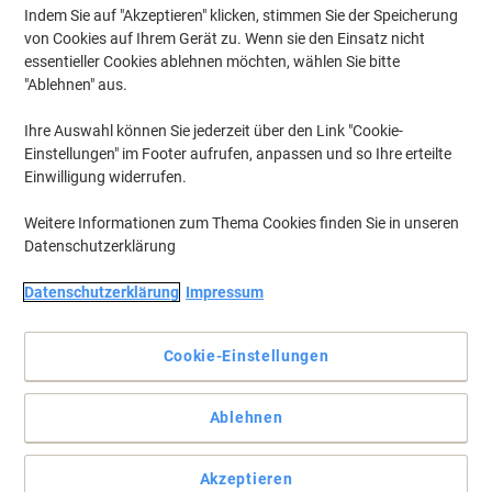
Indem Sie auf "Akzeptieren" klicken, stimmen Sie der Speicherung
von Cookies auf Ihrem Gerät zu. Wenn sie den Einsatz nicht
essentieller Cookies ablehnen möchten, wählen Sie bitte
"Ablehnen" aus.
Ihre Auswahl können Sie jederzeit über den Link "Cookie-
Einstellungen" im Footer aufrufen, anpassen und so Ihre erteilte
Einwilligung widerrufen.
Weitere Informationen zum Thema Cookies finden Sie in unseren
Datenschutzerklärung
Halten Sie Ihr Haus oder Arbeitsplatz sauber und ordentlich
Datenschutzerklärung
Impressum
Ein Qualitäts-Wasserschieber von BETRA der sich gut für die
Böden in ihrer Arbeitsumgebung eignet
Cookie-Einstellungen
Vollständige Beschreibung lesen
Mehr Kaufen,
Mehr Sparen
Ablehnen
€ 4,99
pro Stück
Ab 4 Stück
€ 5,99 inkl. USt
Akzeptieren