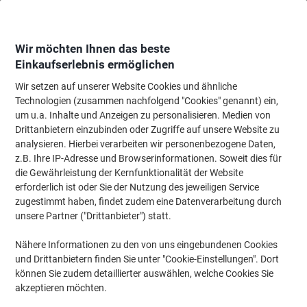
Skip
Skip
to
to
Content
Navigation
Wir möchten Ihnen das beste
Einkaufserlebnis ermöglichen
Wir setzen auf unserer Website Cookies und ähnliche
Startseite
Reinigung & Hygiene
Reinigung & Hygiene
Reinigungsartikel
Technologien (zusammen nachfolgend "Cookies" genannt) ein,
um u.a. Inhalte und Anzeigen zu personalisieren. Medien von
BETRA Wasserschieber 45 x 3,5 cm Silber
Drittanbietern einzubinden oder Zugriffe auf unsere Website zu
analysieren. Hierbei verarbeiten wir personenbezogene Daten,
z.B. Ihre IP-Adresse und Browserinformationen. Soweit dies für
Marke:
BETRA
Artikelnr.:
9001547
die Gewährleistung der Kernfunktionalität der Website
erforderlich ist oder Sie der Nutzung des jeweiligen Service
zugestimmt haben, findet zudem eine Datenverarbeitung durch
unsere Partner ("Drittanbieter") statt.
Nähere Informationen zu den von uns eingebundenen Cookies
und Drittanbietern finden Sie unter "Cookie-Einstellungen". Dort
können Sie zudem detaillierter auswählen, welche Cookies Sie
akzeptieren möchten.