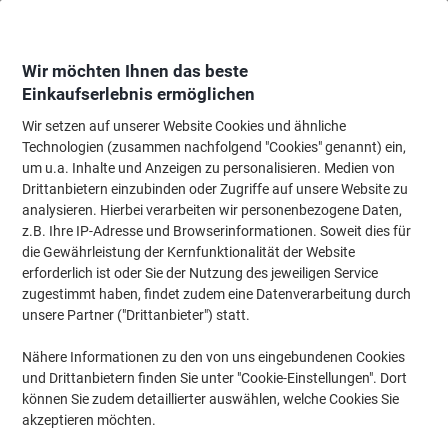
Skip
Skip
to
to
Content
Navigation
Wir möchten Ihnen das beste
Einkaufserlebnis ermöglichen
Wir setzen auf unserer Website Cookies und ähnliche
Startseite
Bewirtung & Küche
Bewirtung & Küche
Tee
Kräuter Tee & 
Technologien (zusammen nachfolgend "Cookies" genannt) ein,
um u.a. Inhalte und Anzeigen zu personalisieren. Medien von
Kräuter Tee & Früchtetees - Koffeinfrei
(31)
Drittanbietern einzubinden oder Zugriffe auf unsere Website zu
analysieren. Hierbei verarbeiten wir personenbezogene Daten,
z.B. Ihre IP-Adresse und Browserinformationen. Soweit dies für
Filtern nach
Koffeinfrei
die Gewährleistung der Kernfunktionalität der Website
Filter entfernen
erforderlich ist oder Sie der Nutzung des jeweiligen Service
zugestimmt haben, findet zudem eine Datenverarbeitung durch
unsere Partner ("Drittanbieter") statt.
Nachhaltig
Teekanne 8 Kräuter Kräutertee 20
Nähere Informationen zu den von uns eingebundenen Cookies
Beutel
und Drittanbietern finden Sie unter "Cookie-Einstellungen". Dort
können Sie zudem detaillierter auswählen, welche Cookies Sie
akzeptieren möchten.
Mehr Kaufen,
Mehr Sparen
€ 3,69
pro Pack
Ab 5 Pack