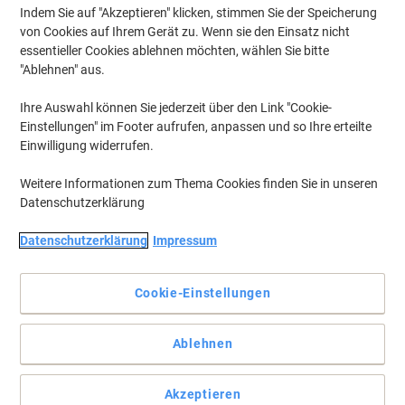
Indem Sie auf "Akzeptieren" klicken, stimmen Sie der Speicherung
€ 4,43 inkl. USt
€ 92,25 / kg exkl. USt
von Cookies auf Ihrem Gerät zu. Wenn sie den Einsatz nicht
essentieller Cookies ablehnen möchten, wählen Sie bitte
Aktuell verfügbar
Lieferung 2-3 Werktage
"Ablehnen" aus.
Menge
Ihre Auswahl können Sie jederzeit über den Link "Cookie-
Einstellungen" im Footer aufrufen, anpassen und so Ihre erteilte
Nachhaltig
Einwilligung widerrufen.
Teekanne Kamille Kräutertee 20 Beutel
Weitere Informationen zum Thema Cookies finden Sie in unseren
Datenschutzerklärung
Mehr Kaufen,
Mehr Sparen
€ 3,69
pro Pack
Ab 5 Pack
Datenschutzerklärung
Impressum
€ 4,43 inkl. USt
€ 123,00 / kg exkl. USt
Aktuell verfügbar
Lieferung 2-3 Werktage
Cookie-Einstellungen
Menge
Ablehnen
Teekanne GASTRO PREMIUM BIO
Bergkräuter Kräutertee 20 Beutel
Akzeptieren