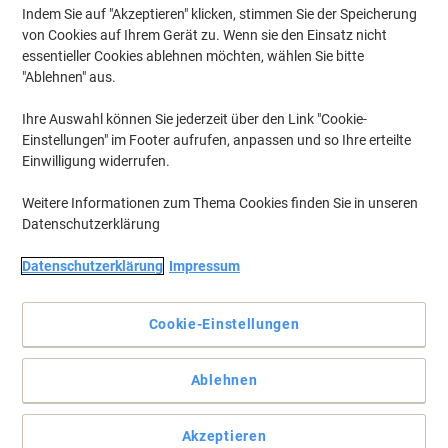
Indem Sie auf "Akzeptieren" klicken, stimmen Sie der Speicherung
Eigenmarke
von Cookies auf Ihrem Gerät zu. Wenn sie den Einsatz nicht
essentieller Cookies ablehnen möchten, wählen Sie bitte
Viking Economy A4 Druckerpapier 80
"Ablehnen" aus.
g/m² Weiß 146 CIE 500 Blatt
Ihre Auswahl können Sie jederzeit über den Link "Cookie-
Mehr Kaufen,
Mehr Sparen
Einstellungen" im Footer aufrufen, anpassen und so Ihre erteilte
€ 3,79
pro Pack
Ab 40 Pack
Einwilligung widerrufen.
€ 4,55 inkl. USt
Aktuell verfügbar
Vor 15:00 Uhr bestellt, am
Weitere Informationen zum Thema Cookies finden Sie in unseren
nächsten Werktag geliefert
Datenschutzerklärung
Menge
Datenschutzerklärung
Impressum
Nachhaltig
BEST PRICE
Cookie-Einstellungen
Viking Everyday A4 Druckerpapier 80
g/m² Strahlend weiß 153 CIE 500 Blatt
Ablehnen
Mehr Kaufen,
Mehr Sparen
€ 3,89
pro Pack
Ab 40 Pack
Akzeptieren
€ 4,67 inkl. USt