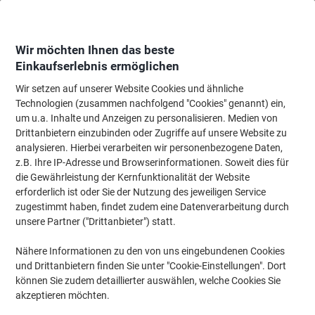
Skip
Skip
to
to
Content
Navigation
Wir möchten Ihnen das beste
Einkaufserlebnis ermöglichen
Wir setzen auf unserer Website Cookies und ähnliche
Startseite
Erschaffen Sie Ihren Arbeitsplatz
Technologien (zusammen nachfolgend "Cookies" genannt) ein,
um u.a. Inhalte und Anzeigen zu personalisieren. Medien von
Erschaffen Sie Ihren Arbeitsplatz
(45)
Drittanbietern einzubinden oder Zugriffe auf unsere Website zu
analysieren. Hierbei verarbeiten wir personenbezogene Daten,
z.B. Ihre IP-Adresse und Browserinformationen. Soweit dies für
Filtern nach
die Gewährleistung der Kernfunktionalität der Website
erforderlich ist oder Sie der Nutzung des jeweiligen Service
zugestimmt haben, findet zudem eine Datenverarbeitung durch
›
unsere Partner ("Drittanbieter") statt.
Nähere Informationen zu den von uns eingebundenen Cookies
Büromöbel ›
Technik für Ihren
und Drittanbietern finden Sie unter "Cookie-Einstellungen". Dort
Arbeitsplatz ›
können Sie zudem detaillierter auswählen, welche Cookies Sie
akzeptieren möchten.