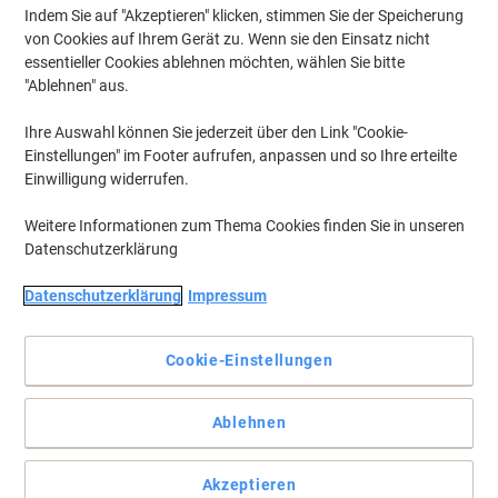
Indem Sie auf "Akzeptieren" klicken, stimmen Sie der Speicherung
von Cookies auf Ihrem Gerät zu. Wenn sie den Einsatz nicht
essentieller Cookies ablehnen möchten, wählen Sie bitte
"Ablehnen" aus.
Ihre Auswahl können Sie jederzeit über den Link "Cookie-
Einstellungen" im Footer aufrufen, anpassen und so Ihre erteilte
Einwilligung widerrufen.
Weitere Informationen zum Thema Cookies finden Sie in unseren
Datenschutzerklärung
Datenschutzerklärung
Impressum
Dauerhaft und zuverlässig: Typenschildetiketten in
Edelstahloptik
Cookie-Einstellungen
Ideal zur dauerhaften Bauteilekennzeichnung, als Typenschilder
und zur Inventarisierung. Hochwertige Edelstahloptik. Wetterfest,
alterungsbeständig, Öl und Schmutz abweisend, reißfest,
Ablehnen
abwaschbar, temperaturbeständig, extrem stark haftend. Für
monochrome Laserdrucker und Kopierer. Kostenlose
Softwarelösungen: www.herma.de/software.
Akzeptieren