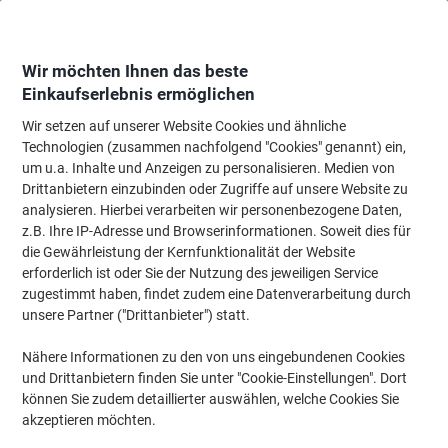
Skip
Skip
to
to
Content
Navigation
Wir möchten Ihnen das beste
Einkaufserlebnis ermöglichen
Wir setzen auf unserer Website Cookies und ähnliche
Startseite
Papier, Versand & Pakete
Papier & Etiketten
Etiketten
Spezi
Technologien (zusammen nachfolgend "Cookies" genannt) ein,
um u.a. Inhalte und Anzeigen zu personalisieren. Medien von
HERMA Typenschildetiketten 4224 Silber DIN A4 210 x
Drittanbietern einzubinden oder Zugriffe auf unsere Website zu
297 mm 25 Blatt à 1 Etiketten
analysieren. Hierbei verarbeiten wir personenbezogene Daten,
z.B. Ihre IP-Adresse und Browserinformationen. Soweit dies für
die Gewährleistung der Kernfunktionalität der Website
Marke:
HERMA
Artikelnr.:
SP-4224
erforderlich ist oder Sie der Nutzung des jeweiligen Service
zugestimmt haben, findet zudem eine Datenverarbeitung durch
unsere Partner ("Drittanbieter") statt.
Nähere Informationen zu den von uns eingebundenen Cookies
und Drittanbietern finden Sie unter "Cookie-Einstellungen". Dort
können Sie zudem detaillierter auswählen, welche Cookies Sie
akzeptieren möchten.