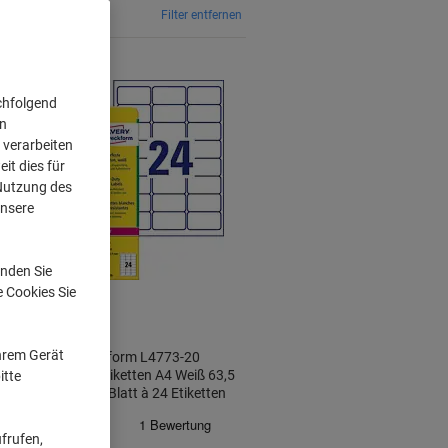
Filter entfernen
chfolgend
on
 verarbeiten
it dies für
 Nutzung des
unsere
nden Sie
e Cookies Sie
Ihrem Gerät
AVERY Zweckform L4773-20
Wetterfeste Etiketten A4 Weiß 63,5
itte
x 33,9 mm 20 Blatt à 24 Etiketten
frufen,