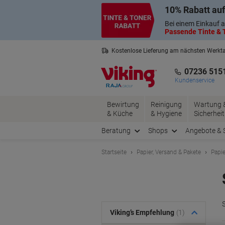
Skip
Skip
10% Rabatt auf
to
to
Content
Navigation
Bei einem Einkauf a
Passende Tinte & T
Kostenlose Lieferung am nächsten Werkt
2 Jahre Garantie auf alle Produkte
07236 515
Kundenservice
Bewirtung
Reinigung
Wartung 
& Küche
& Hygiene
Sicherheit
Beratung
Shops
Angebote & 
Startseite
Papier, Versand & Pakete
Papie
Viking’s Empfehlung
(1)