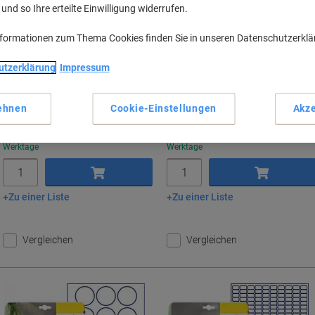
nd so Ihre erteilte Einwilligung widerrufen.
Mehr Kaufen,
Mehr Sparen
Mehr Kaufen,
Mehr Sparen
€ 40,99
€ 17,59
pro Pack
pro Pack
Ab 3 Pack
Ab 3 Pack
nformationen zum Thema Cookies finden Sie in unseren Datenschutzerkl
€ 49,19 inkl. USt
€ 21,11 inkl. USt
utzerklärung
Impressum
Sie
S
Menge
exkl. USt
Menge
exkl. USt
sparen
s
1-2
€ 42,29
1-2
€ 18,59
ehnen
Cookie-Einstellungen
Akze
3+
€ 40,99
-3%
3+
€ 17,59
-5%
Aktuell verfügbar
Lieferung 2-3
Aktuell verfügbar
Lieferung 2-3
Werktage
Werktage
Menge
Menge
Zu einer Liste
Zu einer Liste
In den Warenkorb
In den Warenkorb
Vergleichen
Vergleichen