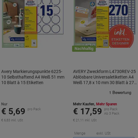
Nachhaltig
Avery Markierungspunkte 6225-
AVERY Zweckform L4730REV-25
10 Selbsthaftend A4 Weiß 51 mm
Ablösbare Universaletiketten A4
10 Blatt à 15 Etiketten
Weiß 17,8 x 10 mm 30 Blatt à 270
Etiketten
Nur
Mehr Kaufen,
Mehr Sparen
€ 5,69
€ 17,59
pro Pack
pro Pack
Ab 3 Pack
€ 6,83 inkl. USt
€ 21,11 inkl. USt
S
Menge
exkl. USt
s