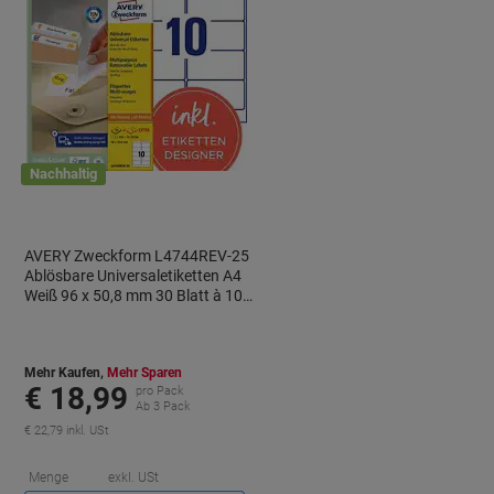
Nachhaltig
AVERY Zweckform L4744REV-25
Ablösbare Universaletiketten A4
Weiß 96 x 50,8 mm 30 Blatt à 10
Etiketten
Mehr Kaufen,
Mehr Sparen
€ 18,99
pro Pack
Ab 3 Pack
€ 22,79 inkl. USt
ie
Sie
Menge
exkl. USt
paren
sparen