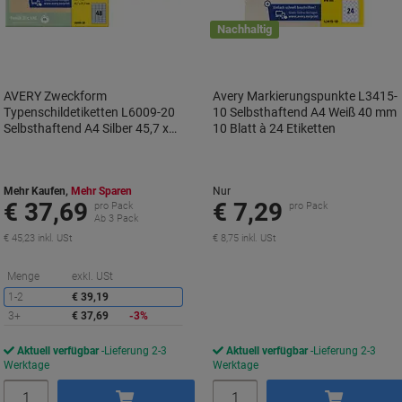
Nachhaltig
AVERY Zweckform
Avery Markierungspunkte L3415-
Typenschildetiketten L6009-20
10 Selbsthaftend A4 Weiß 40 mm
Selbsthaftend A4 Silber 45,7 x
10 Blatt à 24 Etiketten
21,2 mm 20 Blatt à 48 Etiketten
Mehr Kaufen,
Mehr Sparen
Nur
€ 37,69
€ 7,29
pro Pack
pro Pack
Ab 3 Pack
€ 45,23 inkl. USt
€ 8,75 inkl. USt
Sie
Menge
exkl. USt
sparen
1-2
€ 39,19
3+
€ 37,69
-3%
Aktuell verfügbar
Lieferung 2-3
Aktuell verfügbar
Lieferung 2-3
Werktage
Werktage
Menge
Menge