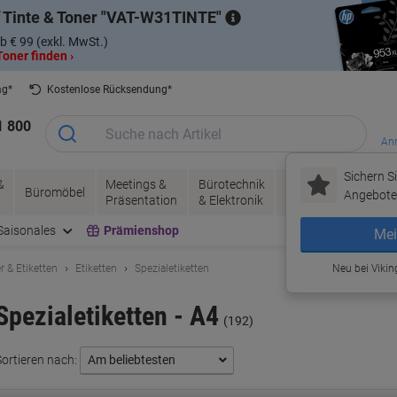
 Tinte & Toner
VAT-W31TINTE
b € 99 (exkl. MwSt.)
oner finden ›
ag*
Kostenlose Rücksendung*
1 800
Anm
Sichern Si
&
Meetings &
Bürotechnik
Tinte &
Papier, V
Büromöbel
Angebote 
Präsentation
& Elektronik
Toner
& Pakete
Saisonales
Prämienshop
Mei
r & Etiketten
Etiketten
Spezialetiketten
Neu bei Vikin
Spezialetiketten - A4
(192)
Sortieren nach: