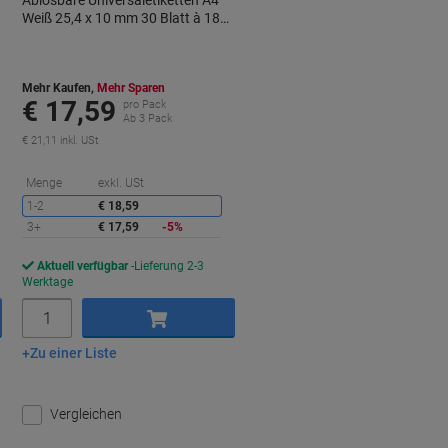
Ablösbare Universaletiketten A4
Weiß 25,4 x 10 mm 30 Blatt à 189
Etiketten
Mehr Kaufen,
Mehr Sparen
€ 17,59
pro Pack
Ab 3 Pack
€ 21,11 inkl. USt
ie
Sie
Menge
exkl. USt
paren
sparen
1-2
€ 18,59
3+
€ 17,59
-5%
Aktuell verfügbar
Lieferung 2-3
Werktage
Menge
Zu einer Liste
In den Warenkorb
Vergleichen