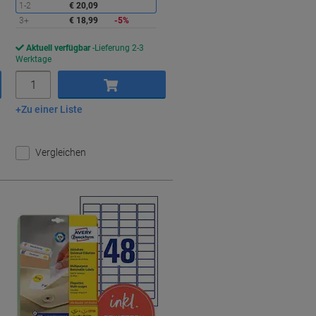
1-2
€ 20,09
3+
€ 18,99
-5%
Aktuell verfügbar
Lieferung 2-3
Werktage
Menge
Zu einer Liste
In den Warenkorb
Vergleichen