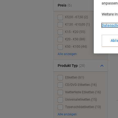
anpassen u
Preis
(6)
Weitere I
€5,00 - €7,50 (2)
€7,50 - €10,00 (1)
Datensch
€15 - €20 (55)
€20 - €50 (88)
Abl
€50 - €100 (44)
Alle anzeigen
Produkt Typ
(29)
Etiketten (61)
CD/DVD Etiketten (16)
Wetterfeste Etiketten (16)
Universaletiketten (15)
Typenschildetiketten (13)
Alle anzeigen