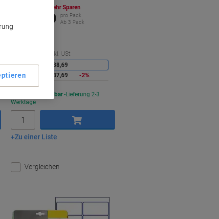
Mehr Kaufen,
Mehr Sparen
€ 37,69
pro Pack
Ab 3 Pack
ärung
€ 45,23 inkl. USt
ie
Sie
Menge
exkl. USt
paren
sparen
1-2
€ 38,69
ptieren
3+
€ 37,69
-2%
Aktuell verfügbar
Lieferung 2-3
Werktage
Menge
Zu einer Liste
In den Warenkorb
Vergleichen