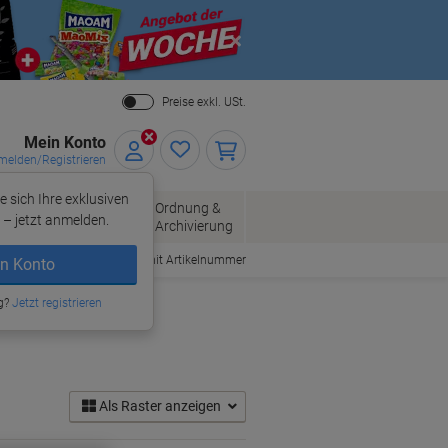
Close
Preise exkl. USt.
Mein Konto
elden/Registrieren
e sich Ihre exklusiven
ersand
Ordnung &
Bürobedarf
– jetzt anmelden.
Archivierung
Bestellen mit Artikelnummer
n Konto
g?
Jetzt registrieren
Als Raster anzeigen