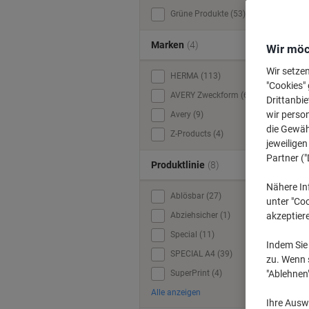
A
Grüne Produkte (53)
Marken
(4)
Wir möc
Wir setze
HERMA (113)
"Cookies" 
AVERY Zweckform (66)
Drittanbie
wir perso
Avery (9)
die Gewähr
Z-Products (4)
jeweilige
Partner ("
Produktlinie
(8)
Nähere In
Ablösbar (27)
unter "Coo
Abziehsicher (1)
akzeptier
Special (11)
Indem Sie 
SPECIAL A4 (39)
zu. Wenn s
SuperPrint (4)
"Ablehnen
Alle anzeigen
Ihre Auswa