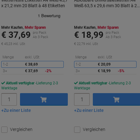
Wetterfeste Etiketten A4 Weiß 45,7
Ablösbare Universaletiketten A4
x 21,2 mm 20 Blatt à 48 Etiketten
Weiß 63,5 x 29,6 mm 30 Blatt à 27
Etiketten
Mehr Kaufen,
Mehr Sparen
Mehr Kaufen,
Mehr Sparen
€ 37,69
€ 18,99
pro Pack
pro Pack
Ab 3 Pack
Ab 3 Pack
€ 45,23 inkl. USt
€ 22,79 inkl. USt
Sie
S
Menge
exkl. USt
Menge
exkl. USt
sparen
s
1-2
€ 38,69
1-2
€ 20,09
3+
€ 37,69
-2%
3+
€ 18,99
-5%
Aktuell verfügbar
Lieferung 2-3
Aktuell verfügbar
Lieferung 2-3
Werktage
Werktage
Menge
Menge
Zu einer Liste
Zu einer Liste
In den Warenkorb
In den Warenkorb
Vergleichen
Vergleichen