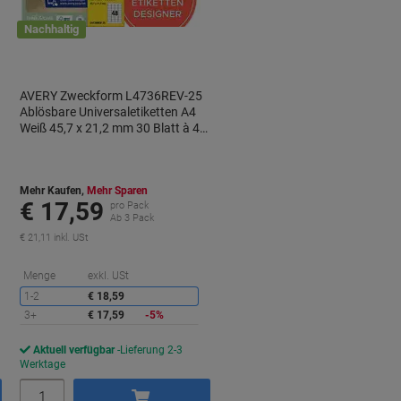
Nachhaltig
AVERY Zweckform L4736REV-25
Ablösbare Universaletiketten A4
Weiß 45,7 x 21,2 mm 30 Blatt à 48
Etiketten
Mehr Kaufen,
Mehr Sparen
€ 17,59
pro Pack
Ab 3 Pack
€ 21,11 inkl. USt
Sie
Menge
exkl. USt
sparen
1-2
€ 18,59
3+
€ 17,59
-5%
Aktuell verfügbar
Lieferung 2-3
Werktage
Menge