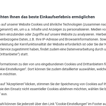
A4
ngewendete Filter
hten Ihnen das beste Einkaufserlebnis ermöglichen
n auf unserer Website Cookies und ähnliche Technologien (zusammen na
genannt) ein, um u.a. Inhalte und Anzeigen zu personalisieren. Medien v
tern einzubinden oder Zugriffe auf unsere Website zu analysieren. Hierbei
nenbezogene Daten, z.B. Ihre IP-Adresse und Browserinformationen. Sowe
leistung der Kernfunktionalität der Website erforderlich ist oder Sie der
n Service zugestimmt haben, findet zudem eine Datenverarbeitung durch 
Drittanbieter") statt.
formationen zu den von uns eingebundenen Cookies und Drittanbietern fi
Nachhaltig
kie-Einstellungen". Dort können Sie zudem detaillierter auswählen, welch
en möchten.
auf "Akzeptieren" klicken, stimmen Sie der Speicherung von Cookies auf 
AVERY Zweckform L4775-20
AVERY Zweckform L4732REV-25
Wetterfeste Etiketten A4 Weiß 210
Ablösbare Universaletiketten A4
ie den Einsatz nicht essentieller Cookies ablehnen möchten, wählen Sie b
x 297 mm 20 Blatt à 1 Etikett
Weiß 35,6 x 16,9 mm 30 Blatt à 80
" aus.
Etiketten
hl können Sie jederzeit über den Link "Cookie-Einstellungen" im Footer au