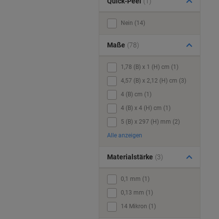
Quick-Peel
(1)
Nein (14)
Maße
(78)
1,78 (B) x 1 (H) cm (1)
4,57 (B) x 2,12 (H) cm (3)
4 (B) cm (1)
4 (B) x 4 (H) cm (1)
5 (B) x 297 (H) mm (2)
Alle anzeigen
Materialstärke
(3)
0,1 mm (1)
0,13 mm (1)
14 Mikron (1)