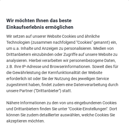
Skip
Skip
to
to
Content
Navigation
Wir möchten Ihnen das beste
Einkaufserlebnis ermöglichen
Wir setzen auf unserer Website Cookies und ähnliche
Startseite
Papier, Versand & Pakete
Papier & Etiketten
Etiketten
Spezi
Technologien (zusammen nachfolgend "Cookies" genannt) ein,
um u.a. Inhalte und Anzeigen zu personalisieren. Medien von
HERMA Wiederablösbare Etiketten 10001
Drittanbietern einzubinden oder Zugriffe auf unsere Website zu
Selbstklebend DIN A4 Weiß 2,54 x 1 cm 25 Blatt à 189
analysieren. Hierbei verarbeiten wir personenbezogene Daten,
Etiketten
z.B. Ihre IP-Adresse und Browserinformationen. Soweit dies für
die Gewährleistung der Kernfunktionalität der Website
erforderlich ist oder Sie der Nutzung des jeweiligen Service
Marke:
HERMA
Artikelnr.:
H10001
zugestimmt haben, findet zudem eine Datenverarbeitung durch
unsere Partner ("Drittanbieter") statt.
Nachhaltig
Nähere Informationen zu den von uns eingebundenen Cookies
und Drittanbietern finden Sie unter "Cookie-Einstellungen". Dort
können Sie zudem detaillierter auswählen, welche Cookies Sie
akzeptieren möchten.