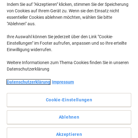
Indem Sie auf "Akzeptieren" klicken, stimmen Sie der Speicherung
von Cookies auf Ihrem Gerät zu. Wenn sie den Einsatz nicht
essentieller Cookies ablehnen möchten, wählen Sie bitte
"Ablehnen" aus.
Ihre Auswahl können Sie jederzeit über den Link "Cookie-
Einstellungen" im Footer aufrufen, anpassen und so Ihre erteilte
Einwilligung widerrufen.
Weitere Informationen zum Thema Cookies finden Sie in unseren
Datenschutzerklärung
Datenschutzerklärung
Impressum
Sicher haftend, rückstandsfrei abziehbar ohne Beschädigung
des Untergrunds
Cookie-Einstellungen
Ideal für zeitlich befristete oder wechselnde Kennzeichnungen und
Oberflächen, die nicht beschädigt werden sollen. Beste
Ablehnen
Druckergebnisse auf allen PC-Druckern und Kopierern.
Umweltfreundlich. Kostenlose Softwarelösungen:
www.herma.de/software.
Akzeptieren