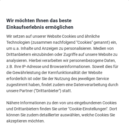
Skip
Skip
to
to
Content
Navigation
Wir möchten Ihnen das beste
Einkaufserlebnis ermöglichen
Wir setzen auf unserer Website Cookies und ähnliche
Startseite
Wartung & Sicherheit
Maschinen & Werkzeug
Zubehör für An
Technologien (zusammen nachfolgend "Cookies" genannt) ein,
um u.a. Inhalte und Anzeigen zu personalisieren. Medien von
Schlüsselschränke - DURABLE
(9)
Drittanbietern einzubinden oder Zugriffe auf unsere Website zu
analysieren. Hierbei verarbeiten wir personenbezogene Daten,
z.B. Ihre IP-Adresse und Browserinformationen. Soweit dies für
Filtern nach
DURABLE
Filter entfernen
die Gewährleistung der Kernfunktionalität der Website
erforderlich ist oder Sie der Nutzung des jeweiligen Service
zugestimmt haben, findet zudem eine Datenverarbeitung durch
unsere Partner ("Drittanbieter") statt.
DURABLE Schlüsselanhänger Key Clip
Rot 25 x 65 mm 6 Stück
Nähere Informationen zu den von uns eingebundenen Cookies
und Drittanbietern finden Sie unter "Cookie-Einstellungen". Dort
Mehr Kaufen,
Mehr Sparen
können Sie zudem detaillierter auswählen, welche Cookies Sie
€ 5,19
pro Pack
akzeptieren möchten.
Ab 3 Pack
€ 6,23 inkl. USt