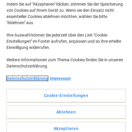
Indem Sie auf "Akzeptieren" klicken, stimmen Sie der Speicherung
Aktuell verfügbar
Lieferung 2-3 Werktage
von Cookies auf Ihrem Gerät zu. Wenn sie den Einsatz nicht
Menge
essentieller Cookies ablehnen möchten, wählen Sie bitte
"Ablehnen" aus.
BEST PRICE
Ihre Auswahl können Sie jederzeit über den Link "Cookie-
DURABLE Schlüsselanhänger Key Clip
Einstellungen" im Footer aufrufen, anpassen und so Ihre erteilte
Blau 25 x 65 mm 6 Stück
Einwilligung widerrufen.
Weitere Informationen zum Thema Cookies finden Sie in unseren
Mehr Kaufen,
Mehr Sparen
€ 5,19
pro Pack
Datenschutzerklärung
Ab 3 Pack
€ 6,23 inkl. USt
Datenschutzerklärung
Impressum
Aktuell verfügbar
Lieferung 2-3 Werktage
Menge
Cookie-Einstellungen
DURABLE Schlüsselanhänger Key Clip
Ablehnen
Schwarz 25 x 65 mm 6 Stück
Mehr Kaufen,
Mehr Sparen
Akzeptieren