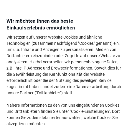
Skip
Skip
to
to
Content
Navigation
Wir möchten Ihnen das beste
Einkaufserlebnis ermöglichen
Wir setzen auf unserer Website Cookies und ähnliche
Startseite
Technologien (zusammen nachfolgend "Cookies" genannt) ein,
um u.a. Inhalte und Anzeigen zu personalisieren. Medien von
Bisley Fern
(49)
Drittanbietern einzubinden oder Zugriffe auf unsere Website zu
analysieren. Hierbei verarbeiten wir personenbezogene Daten,
z.B. Ihre IP-Adresse und Browserinformationen. Soweit dies für
Filtern nach
die Gewährleistung der Kernfunktionalität der Website
erforderlich ist oder Sie der Nutzung des jeweiligen Service
zugestimmt haben, findet zudem eine Datenverarbeitung durch
unsere Partner ("Drittanbieter") statt.
Nähere Informationen zu den von uns eingebundenen Cookies
Die modernen Elemente von Fern sorgen für eine moderne Ästhetik, die
elegant ist und Ihren Arbeitsbereich perfekt ergänzt. Die Fern-Kollektion ist in
und Drittanbietern finden Sie unter "Cookie-Einstellungen". Dort
einer Reihe lebhafter und neutraler Farbtöne erhältlich und passt mit ihrer
können Sie zudem detaillierter auswählen, welche Cookies Sie
Zeitlosigkeit und Vielseitigkeit zu vielen Stilen und Persönlichkeiten.
akzeptieren möchten.