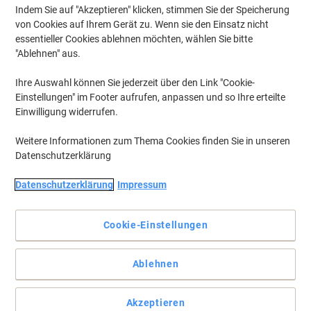
Indem Sie auf "Akzeptieren" klicken, stimmen Sie der Speicherung
›
von Cookies auf Ihrem Gerät zu. Wenn sie den Einsatz nicht
essentieller Cookies ablehnen möchten, wählen Sie bitte
"Ablehnen" aus.
Blau ›
Gelb ›
Ihre Auswahl können Sie jederzeit über den Link "Cookie-
Einstellungen" im Footer aufrufen, anpassen und so Ihre erteilte
Einwilligung widerrufen.
Bisley Fern Garderobenschrank Metall
Weitere Informationen zum Thema Cookies finden Sie in unseren
700 x 510 x 1.800 mm Verkehrsweiß
Datenschutzerklärung
Mehr Kaufen,
Mehr Sparen
Datenschutzerklärung
Impressum
€ 504,00
pro Stück
Ab 3 Stück
€ 604,80 inkl. USt
Cookie-Einstellungen
Aktuell verfügbar
Lieferung 6-11 Werktage
Versand durch Lieferanten
Menge
Ablehnen
Akzeptieren
Bisley Fern Schließfach Metall Nicht