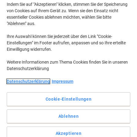
Indem Sie auf "Akzeptieren" klicken, stimmen Sie der Speicherung
Hammerbacher VXDKB Sitz-
von Cookies auf Ihrem Gerät zu. Wenn sie den Einsatz nicht
Stehschreibtisch Grau C-Fuß 1.800 (B) x
essentieller Cookies ablehnen möchten, wählen Sie bitte
800 (T) x 1.290 (H) mm Spanplatte,
Stahl
"Ablehnen" aus.
Mehr Kaufen,
Mehr Sparen
Ihre Auswahl können Sie jederzeit über den Link "Cookie-
€ 549,00
pro Stück
Ab 2 Stück
Einstellungen" im Footer aufrufen, anpassen und so Ihre erteilte
€ 658,80 inkl. USt
Einwilligung widerrufen.
Aktuell verfügbar
Lieferung 5-8 Werktage
Versand durch Lieferanten
Weitere Informationen zum Thema Cookies finden Sie in unseren
Menge
Datenschutzerklärung
Datenschutzerklärung
Impressum
Hammerbacher VXDKB Elektrisch
Höhenverstellbar Sitz-Stehschreibtisch
Cookie-Einstellungen
Eiche C-Fuß 1.800 (B) x 800 (T) x 1.290
(H) mm Spanplatte, Stahl
Mehr Kaufen,
Mehr Sparen
Ablehnen
€ 549,00
pro Stück
Ab 2 Stück
€ 658,80 inkl. USt
Akzeptieren
Aktuell verfügbar
Lieferung 5-8 Werktage