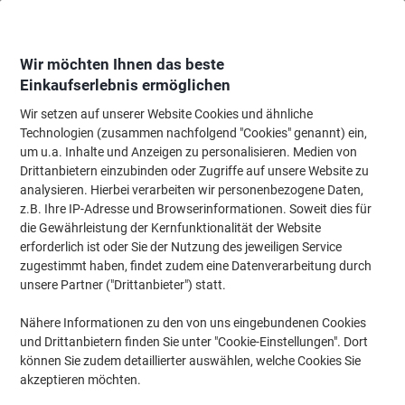
Skip
Skip
to
to
Content
Navigation
Wir möchten Ihnen das beste
Einkaufserlebnis ermöglichen
Wir setzen auf unserer Website Cookies und ähnliche
Startseite
Hammerbacher XDKB
Technologien (zusammen nachfolgend "Cookies" genannt) ein,
um u.a. Inhalte und Anzeigen zu personalisieren. Medien von
Hammerbacher XDKB
(127)
Drittanbietern einzubinden oder Zugriffe auf unsere Website zu
analysieren. Hierbei verarbeiten wir personenbezogene Daten,
z.B. Ihre IP-Adresse und Browserinformationen. Soweit dies für
Filtern nach
die Gewährleistung der Kernfunktionalität der Website
erforderlich ist oder Sie der Nutzung des jeweiligen Service
zugestimmt haben, findet zudem eine Datenverarbeitung durch
›
unsere Partner ("Drittanbieter") statt.
Nähere Informationen zu den von uns eingebundenen Cookies
Braun ›
Grau ›
und Drittanbietern finden Sie unter "Cookie-Einstellungen". Dort
können Sie zudem detaillierter auswählen, welche Cookies Sie
akzeptieren möchten.