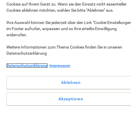
gratis Artikel bereits vergriffen.
Cookies auf Ihrem Gerät zu. Wenn sie den Einsatz nicht essentieller
Cookies ablehnen möchten, wählen Sie bitte "Ablehnen" aus.
Besuchen Sie unseren Prämien Shop
Ihre Auswahl können Sie jederzeit über den Link "Cookie-Einstellungen
und wählen Sie eines von
im Footer aufrufen, anpassen und so Ihre erteilte Einwilligung
vielen Geschenken aus.
widerrufen.
Weitere Informationen zum Thema Cookies finden Sie in unseren
Datenschutzerklärung
Das
GRATIS Geschenk*
wird zu Ihrem
Warenkorb hinzugefügt, sobald der
Datenschutzerklärung
Impressum
Mindestbestellwert von € 109 erreicht wurde
(exkl. MwSt.).
Ablehnen
Einkauf fortsetzen
Ihr Warenkorb ansehen
Akzeptieren
*Gilt nicht mehr auf abgeschlossene Bestellungen!