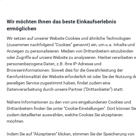
Skip
Skip
to
to
Content
Navigation
Wir möchten Ihnen das beste Einkaufserlebnis
ermöglichen
Wir setzen auf unserer Website Cookies und ähnliche Technologien
GRATIS
Adidas Trionda
(zusammen nachfolgend "Cookies" genannt) ein, um u.a. Inhalte und
Trainingsball
Anzeigen zu personalisieren. Medien von Drittanbietern einzubinden
oder Zugriffe auf unsere Website zu analysieren. Hierbei verarbeiten w
personenbezogene Daten, z.B. Ihre IP-Adresse und
Browserinformationen. Soweit dies für die Gewährleistung der
Kernfunktionalität der Website erforderlich ist oder Sie der Nutzung d
jeweiligen Service zugestimmt haben, findet zudem eine
Datenverarbeitung durch unsere Partner ("Drittanbieter") statt.
Nähere Informationen zu den von uns eingebundenen Cookies und
Drittanbietern finden Sie unter "Cookie-Einstellungen". Dort können Si
zudem detaillierter auswählen, welche Cookies Sie akzeptieren
möchten.
Leider ist Ihr
Indem Sie auf "Akzeptieren" klicken, stimmen Sie der Speicherung von