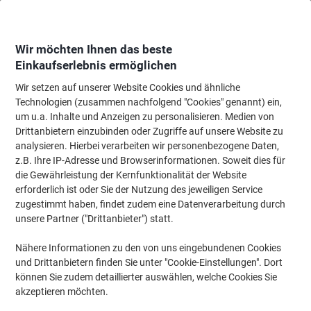
Skip
Skip
to
to
Content
Navigation
Wir möchten Ihnen das beste
Einkaufserlebnis ermöglichen
Wir setzen auf unserer Website Cookies und ähnliche
Startseite
Reinigung & Hygiene
Reinigung & Hygiene
Hygieneartikel
Technologien (zusammen nachfolgend "Cookies" genannt) ein,
um u.a. Inhalte und Anzeigen zu personalisieren. Medien von
Sagrotan Flüssigseife Nachfüllung Flüssig Kamille Weiß
Drittanbietern einzubinden oder Zugriffe auf unsere Website zu
250 ml
analysieren. Hierbei verarbeiten wir personenbezogene Daten,
z.B. Ihre IP-Adresse und Browserinformationen. Soweit dies für
die Gewährleistung der Kernfunktionalität der Website
Marke:
Sagrotan
Artikelnr.:
9219711
erforderlich ist oder Sie der Nutzung des jeweiligen Service
zugestimmt haben, findet zudem eine Datenverarbeitung durch
unsere Partner ("Drittanbieter") statt.
Nähere Informationen zu den von uns eingebundenen Cookies
und Drittanbietern finden Sie unter "Cookie-Einstellungen". Dort
können Sie zudem detaillierter auswählen, welche Cookies Sie
akzeptieren möchten.