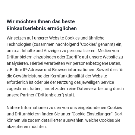
Skip
Skip
to
to
Content
Navigation
Wir möchten Ihnen das beste
Einkaufserlebnis ermöglichen
Wir setzen auf unserer Website Cookies und ähnliche
Startseite
Bürobedarf
Schreiben & Zeichnen
Marker
CD, DVD & OHP 
Technologien (zusammen nachfolgend "Cookies" genannt) ein,
um u.a. Inhalte und Anzeigen zu personalisieren. Medien von
CD, DVD & OHP Marker - STAEDTLER
(40)
Drittanbietern einzubinden oder Zugriffe auf unsere Website zu
analysieren. Hierbei verarbeiten wir personenbezogene Daten,
z.B. Ihre IP-Adresse und Browserinformationen. Soweit dies für
Filtern nach
STAEDTLER
die Gewährleistung der Kernfunktionalität der Website
Filter entfernen
erforderlich ist oder Sie der Nutzung des jeweiligen Service
zugestimmt haben, findet zudem eine Datenverarbeitung durch
unsere Partner ("Drittanbieter") statt.
Nachhaltig
BEST PRICE
STAEDTLER Lumocolor Folienstifte
Nähere Informationen zu den von uns eingebundenen Cookies
Mittel Rundspitze Schwarz 10 Stück
und Drittanbietern finden Sie unter "Cookie-Einstellungen". Dort
können Sie zudem detaillierter auswählen, welche Cookies Sie
akzeptieren möchten.
Mehr Kaufen,
Mehr Sparen
€ 14,29
pro Pack