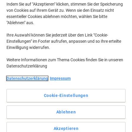
Ab 3 Pack
Indem Sie auf "Akzeptieren" klicken, stimmen Sie der Speicherung
€ 17,15 inkl. USt
von Cookies auf Ihrem Gerät zu. Wenn sie den Einsatz nicht
Aktuell verfügbar
Vor 15:00 Uhr bestellt, am
essentieller Cookies ablehnen möchten, wählen Sie bitte
nächsten Werktag geliefert
"Ablehnen" aus.
Menge
Ihre Auswahl können Sie jederzeit über den Link "Cookie-
Einstellungen" im Footer aufrufen, anpassen und so Ihre erteilte
Nachhaltig
Einwilligung widerrufen.
STAEDTLER Lumocolor 318 permanent
Folienstifte Fein Rundspitze Färbig
Weitere Informationen zum Thema Cookies finden Sie in unseren
sortiert 4 Stück
Datenschutzerklärung
Mehr Kaufen,
Mehr Sparen
Datenschutzerklärung
Impressum
€ 5,29
pro Pack
Ab 3 Pack
€ 6,35 inkl. USt
Cookie-Einstellungen
Aktuell verfügbar
Vor 15:00 Uhr bestellt, am
nächsten Werktag geliefert
Menge
Ablehnen
Akzeptieren
Nachhaltig