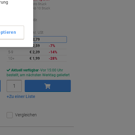
ärung
€ 1,99
pro Stück
Ab 10 Stück
€ 2,39 inkl. USt
€ 90,46 / kg exkl. USt
ptieren
ie
Sie
Menge
exkl. USt
paren
sparen
1-2
€ 2,79
3-4
€ 2,59
-7%
5-9
€ 2,39
-14%
10+
€ 1,99
-28%
Aktuell verfügbar
Vor 15:00 Uhr
bestellt, am nächsten Werktag geliefert
Menge
Zu einer Liste
In den Warenkorb
Vergleichen