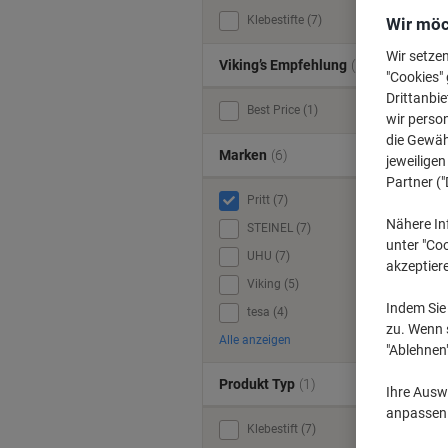
A
Klebestifte (7)
Wir möc
Wir setze
Viking’s Empfehlung
(1)
"Cookies" 
Drittanbie
Best Price (1)
wir perso
die Gewähr
Marken
(6)
jeweilige
Partner ("
Pritt (7)
Nähere In
STEINEL (7)
unter "Coo
UHU (7)
akzeptier
Viking (5)
Indem Sie 
tesa (4)
zu. Wenn s
Alle anzeigen
"Ablehnen
Produkt Typ
(1)
Ihre Auswa
anpassen u
Klebestift (7)