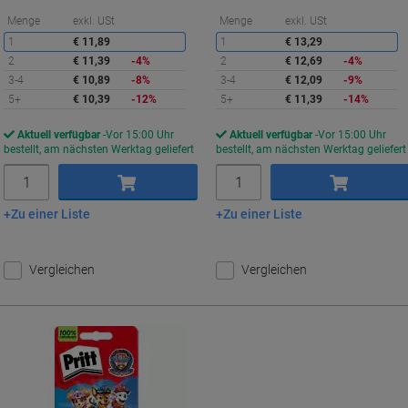
Sie
S
Menge
exkl. USt
Menge
exkl. USt
sparen
s
1
€ 11,89
1
€ 13,29
2
€ 11,39
-4%
2
€ 12,69
-4%
3-4
€ 10,89
-8%
3-4
€ 12,09
-9%
5+
€ 10,39
-12%
5+
€ 11,39
-14%
Aktuell verfügbar
Vor 15:00 Uhr
Aktuell verfügbar
Vor 15:00 Uhr
bestellt, am nächsten Werktag geliefert
bestellt, am nächsten Werktag geliefert
Menge
Menge
Zu einer Liste
Zu einer Liste
In den Warenkorb
In den Warenkorb
Vergleichen
Vergleichen