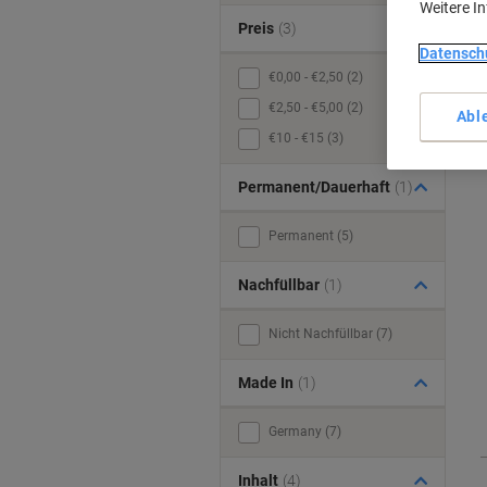
Weitere I
Preis
(3)
Datensch
€0,00 - €2,50 (2)
€2,50 - €5,00 (2)
Abl
€10 - €15 (3)
Permanent/Dauerhaft
(1)
Permanent (5)
Nachfüllbar
(1)
Nicht Nachfüllbar (7)
Made In
(1)
Germany (7)
Inhalt
(4)