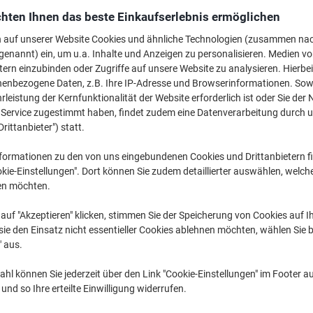
Pritt
ngewendete Filter
hten Ihnen das beste Einkaufserlebnis ermöglichen
n auf unserer Website Cookies und ähnliche Technologien (zusammen na
genannt) ein, um u.a. Inhalte und Anzeigen zu personalisieren. Medien v
tern einzubinden oder Zugriffe auf unsere Website zu analysieren. Hierbei
nenbezogene Daten, z.B. Ihre IP-Adresse und Browserinformationen. Sowe
leistung der Kernfunktionalität der Website erforderlich ist oder Sie der
n Service zugestimmt haben, findet zudem eine Datenverarbeitung durch 
Drittanbieter") statt.
formationen zu den von uns eingebundenen Cookies und Drittanbietern fi
kie-Einstellungen". Dort können Sie zudem detaillierter auswählen, welch
en möchten.
auf "Akzeptieren" klicken, stimmen Sie der Speicherung von Cookies auf 
ie den Einsatz nicht essentieller Cookies ablehnen möchten, wählen Sie b
" aus.
Pritt Klebestift Permanent
Pritt Klebestift Permanent
Transparent 11 g
Transparent 43 g
hl können Sie jederzeit über den Link "Cookie-Einstellungen" im Footer au
nd so Ihre erteilte Einwilligung widerrufen.
Mehr Kaufen,
Mehr Sparen
Mehr Kaufen,
Mehr Sparen