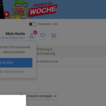
Close
Preise exkl. USt.
Mein Konto
elden/Registrieren
e sich Ihre exklusiven
ersand
Ordnung &
Bürobedarf
– jetzt anmelden.
Archivierung
Bestellen mit Artikelnummer
n Konto
g?
Jetzt registrieren
Als Raster anzeigen