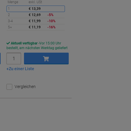
Sie
Menge
exkl. USt
sparen
ie
1
€ 13,39
paren
2
€ 12,69
-5%
3-4
€ 11,99
-10%
5+
€ 11,19
-16%
Aktuell verfügbar
Vor 15:00 Uhr
bestellt, am nächsten Werktag geliefert
Menge
Zu einer Liste
In den Warenkorb
Vergleichen