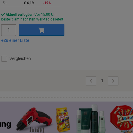
5+
€ 4,19
-19%
Aktuell verfügbar
Vor 15:00 Uhr
bestellt, am nächsten Werktag geliefert
Menge
Zu einer Liste
In den Warenkorb
Vergleichen
Vorherige
Nächste
1
Seite
Seite