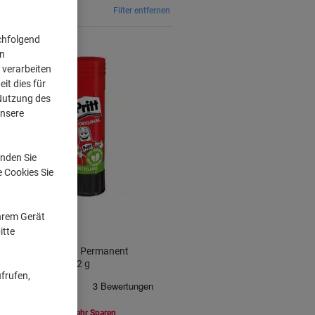
Filter entfernen
chfolgend
on
 verarbeiten
it dies für
 Nutzung des
unsere
nden Sie
e Cookies Sie
Ihrem Gerät
itte
Pritt Klebestift Permanent
Transparent 22 g
frufen,
Mehr Kaufen,
Mehr Sparen