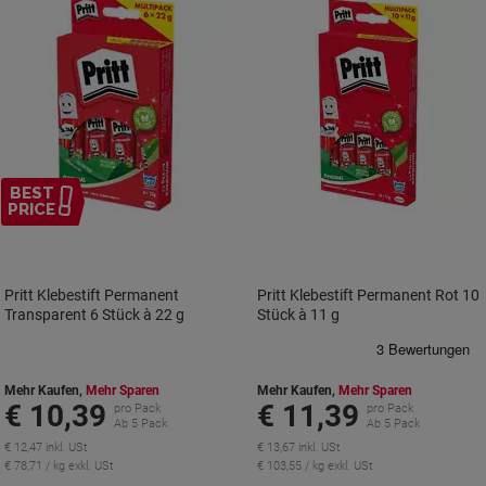
BEST
PRICE
Pritt Klebestift Permanent
Pritt Klebestift Permanent Rot 10
Transparent 6 Stück à 22 g
Stück à 11 g
Mehr Kaufen,
Mehr Sparen
Mehr Kaufen,
Mehr Sparen
€ 10,39
€ 11,39
pro Pack
pro Pack
Ab 5 Pack
Ab 5 Pack
€ 12,47 inkl. USt
€ 13,67 inkl. USt
€ 78,71 / kg exkl. USt
€ 103,55 / kg exkl. USt