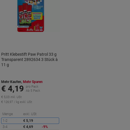
Pritt Klebestift Paw Patrol 33 g
Transparent 2892634 3 Stück à
11 g
Mehr Kaufen,
Mehr Sparen
€ 4,19
pro Pack
Ab 5 Pack
€ 5,03 inkl. USt
€ 126,97 / kg exkl. USt
Sie
Menge
exkl. USt
sparen
1-2
€ 5,19
3-4
€ 4,69
-9%