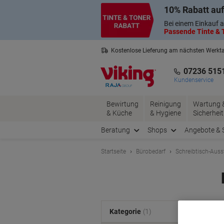
Skip
Skip
10% Rabatt auf
to
to
Content
Navigation
Bei einem Einkauf a
Passende Tinte & T
Kostenlose Lieferung am nächsten Werkt
2 Jahre Garantie auf alle Produkte
07236 515
Kundenservice
Bewirtung
Reinigung
Wartung 
& Küche
& Hygiene
Sicherheit
Beratung
Shops
Angebote & 
Startseite
Bürobedarf
Schreibtisch-Auss
Kategorie
(1)