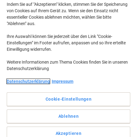
Indem Sie auf "Akzeptieren" klicken, stimmen Sie der Speicherung
Nur
€ 11,39
pro Pack
von Cookies auf Ihrem Gerät zu. Wenn sie den Einsatz nicht
essentieller Cookies ablehnen möchten, wählen Sie bitte
€ 13,67 inkl. USt
"Ablehnen" aus.
Aktuell verfügbar
Lieferung 2-3 Werktage
Menge
Ihre Auswahl können Sie jederzeit über den Link "Cookie-
Einstellungen" im Footer aufrufen, anpassen und so Ihre erteilte
Einwilligung widerrufen.
Inkl.
Eigenmarke
Nachhaltig
Geschenk
Weitere Informationen zum Thema Cookies finden Sie in unseren
Viking Collegeblock DIN A5+ Kariert
Datenschutzerklärung
Doppeldraht Seitlich gebunden
Softcover Gelocht 160 Seiten 80 Blatt
Datenschutzerklärung
Impressum
Nur
€ 2,39
pro Stück
Cookie-Einstellungen
€ 2,87 inkl. USt
Aktuell verfügbar
Lieferung 2-3 Werktage
Ablehnen
Menge
Akzeptieren