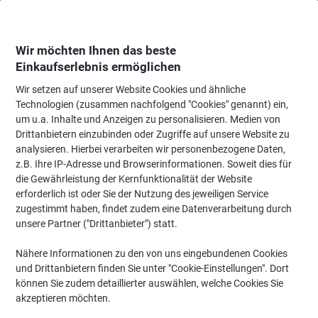
Skip
Skip
to
to
Content
Navigation
Wir möchten Ihnen das beste
Einkaufserlebnis ermöglichen
Wir setzen auf unserer Website Cookies und ähnliche
Startseite
Bürobedarf
Schreibtisch-Ausstattung
Notizbücher, Notizblöck
Technologien (zusammen nachfolgend "Cookies" genannt) ein,
um u.a. Inhalte und Anzeigen zu personalisieren. Medien von
Notizbücher & Notizblöcke - Papier
(90)
Drittanbietern einzubinden oder Zugriffe auf unsere Website zu
analysieren. Hierbei verarbeiten wir personenbezogene Daten,
z.B. Ihre IP-Adresse und Browserinformationen. Soweit dies für
Filtern nach
Papier
die Gewährleistung der Kernfunktionalität der Website
Filter entfernen
erforderlich ist oder Sie der Nutzung des jeweiligen Service
zugestimmt haben, findet zudem eine Datenverarbeitung durch
unsere Partner ("Drittanbieter") statt.
Inkl.
BEST PRICE
Geschenk
Nachhaltig
Nähere Informationen zu den von uns eingebundenen Cookies
und Drittanbietern finden Sie unter "Cookie-Einstellungen". Dort
Viking Collegeblock DIN A4+ Kariert
Doppeldraht Seitlich gebunden
können Sie zudem detaillierter auswählen, welche Cookies Sie
Softcover Gelocht 160 Seiten 5 Stück à
akzeptieren möchten.
80 Blatt