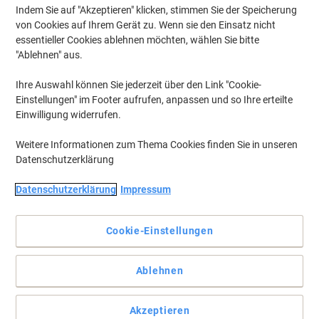
Aktuell verfügbar
Lieferung 2-3 Werktage
Indem Sie auf "Akzeptieren" klicken, stimmen Sie der Speicherung
Menge
von Cookies auf Ihrem Gerät zu. Wenn sie den Einsatz nicht
essentieller Cookies ablehnen möchten, wählen Sie bitte
"Ablehnen" aus.
BEST PRICE
Ihre Auswahl können Sie jederzeit über den Link "Cookie-
Viking Schere Geeignet für Rechts- und
Einstellungen" im Footer aufrufen, anpassen und so Ihre erteilte
Linkshänder 160 mm Edelstahl
Einwilligung widerrufen.
Mehr Kaufen,
Mehr Sparen
Weitere Informationen zum Thema Cookies finden Sie in unseren
€ 2,69
pro Stück
Ab 5 Stück
Datenschutzerklärung
€ 3,23 inkl. USt
Aktuell verfügbar
Lieferung 2-3 Werktage
Datenschutzerklärung
Impressum
Menge
Cookie-Einstellungen
Dahle Schere Comfort-Grip 200 mm
Schwarz 7 cm
Ablehnen
Mehr Kaufen,
Mehr Sparen
Akzeptieren
€ 3,49
pro Stück