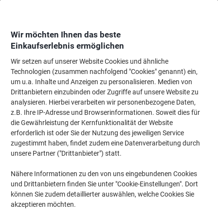
Skip
Skip
to
to
Content
Navigation
Wir möchten Ihnen das beste
Einkaufserlebnis ermöglichen
Wir setzen auf unserer Website Cookies und ähnliche
Startseite
Bürobedarf
Schreibtisch-Ausstattung
Schneidemaschinen & 
Technologien (zusammen nachfolgend "Cookies" genannt) ein,
um u.a. Inhalte und Anzeigen zu personalisieren. Medien von
Scheren
(56)
Drittanbietern einzubinden oder Zugriffe auf unsere Website zu
analysieren. Hierbei verarbeiten wir personenbezogene Daten,
z.B. Ihre IP-Adresse und Browserinformationen. Soweit dies für
Filtern nach
die Gewährleistung der Kernfunktionalität der Website
erforderlich ist oder Sie der Nutzung des jeweiligen Service
BEST PRICE
zugestimmt haben, findet zudem eine Datenverarbeitung durch
unsere Partner ("Drittanbieter") statt.
Viking Schere 170 mm Edelstahl Soft
grip
Nähere Informationen zu den von uns eingebundenen Cookies
und Drittanbietern finden Sie unter "Cookie-Einstellungen". Dort
Mehr Kaufen,
Mehr Sparen
€ 3,69
pro Stück
können Sie zudem detaillierter auswählen, welche Cookies Sie
Ab 5 Stück
akzeptieren möchten.
€ 4,43 inkl. USt