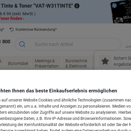
 Tinte & Toner
VAT-W31TINTE
b € 99 (exkl. MwSt.)
oner finden ›
ag*
Kostenlose Rücksendung*
1 800
Anm
Sichern Si
&
Meetings &
Bürotechnik
Tinte &
Papier, V
Büromöbel
Angebote 
Präsentation
& Elektronik
Toner
& Pakete
Saisonales
Prämienshop
Mei
 Druckerpatronen, Druckerfarbbänder & Toner
Tintenpatronen
Original Tintenp
Neu bei Vikin
hten Ihnen das beste Einkaufserlebnis ermöglichen
n auf unserer Website Cookies und ähnliche Technologien (zusammen na
Original Tintenpatronen - LC3217BK
(1
genannt) ein, um u.a. Inhalte und Anzeigen zu personalisieren. Medien v
tern einzubinden oder Zugriffe auf unsere Website zu analysieren. Hierbei
nenbezogene Daten, z.B. Ihre IP-Adresse und Browserinformationen. Sowe
Sortieren nach:
leistung der Kernfunktionalität der Website erforderlich ist oder Sie der
n Service zugestimmt haben, findet zudem eine Datenverarbeitung durch 