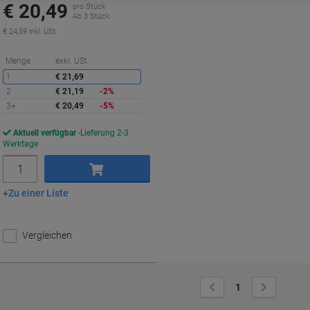
€ 20,49
pro Stück
Ab 3 Stück
€ 24,59 inkl. USt
Sie
Menge
exkl. USt
sparen
1
€ 21,69
2
€ 21,19
-2%
3+
€ 20,49
-5%
Aktuell verfügbar
Lieferung 2-3
Werktage
Menge
Zu einer Liste
In den Warenkorb
Vergleichen
Vorherige
Nächste
1
Seite
Seite