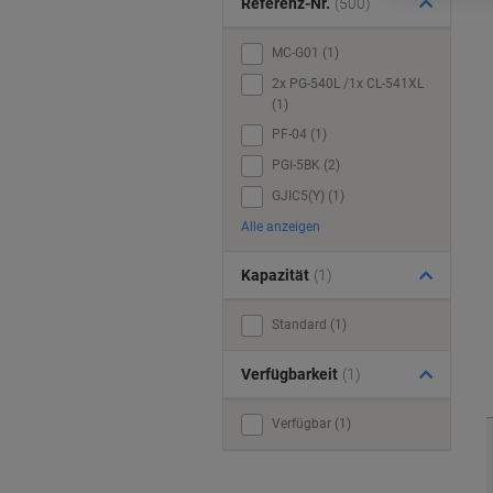
Referenz-Nr.
(500)
MC-G01 (1)
2x PG-540L /1x CL-541XL
(1)
PF-04 (1)
PGI-5BK (2)
GJIC5(Y) (1)
Alle anzeigen
Kapazität
(1)
Standard (1)
Verfügbarkeit
(1)
Verfügbar (1)