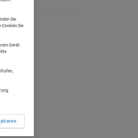
nden Sie
e Cookies Sie
Ihrem Gerät
itte
frufen,
ärung
ptieren