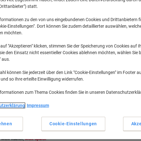
LC3217BK
Filter entfernen
ngewendete Filter
Drittanbieter") statt.
formationen zu den von uns eingebundenen Cookies und Drittanbietern fi
kie-Einstellungen". Dort können Sie zudem detaillierter auswählen, welch
en möchten.
auf "Akzeptieren" klicken, stimmen Sie der Speicherung von Cookies auf 
ie den Einsatz nicht essentieller Cookies ablehnen möchten, wählen Sie b
" aus.
hl können Sie jederzeit über den Link "Cookie-Einstellungen" im Footer au
nd so Ihre erteilte Einwilligung widerrufen.
Inkl.
Geschenk
nformationen zum Thema Cookies finden Sie in unseren Datenschutzerkl
utzerklärung
Impressum
Brother LC3217BK Original
Tintenpatrone Schwarz
ehnen
Cookie-Einstellungen
Akze
Mehr Kaufen,
Mehr Sparen