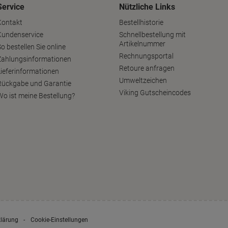
Service
Nützliche Links
Kontakt
Bestellhistorie
Kundenservice
Schnellbestellung mit
Artikelnummer
o bestellen Sie online
Rechnungsportal
Zahlungsinformationen
Retoure anfragen
Lieferinformationen
Umweltzeichen
Rückgabe und Garantie
Viking Gutscheincodes
Wo ist meine Bestellung?
klärung
Cookie-Einstellungen