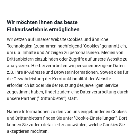
Skip
Skip
to
to
Content
Navigation
Wir möchten Ihnen das beste
Einkaufserlebnis ermöglichen
Wir setzen auf unserer Website Cookies und ähnliche
Startseite
Reinigung & Hygiene
Reinigung & Hygiene
Hygieneartikel
Technologien (zusammen nachfolgend "Cookies" genannt) ein,
um u.a. Inhalte und Anzeigen zu personalisieren. Medien von
Tork T6 Midi Toilettenpapierspender Kunststoff Weiß
Drittanbietern einzubinden oder Zugriffe auf unsere Website zu
analysieren. Hierbei verarbeiten wir personenbezogene Daten,
z.B. Ihre IP-Adresse und Browserinformationen. Soweit dies für
Marke:
Tork
Artikelnr.:
5011236
die Gewährleistung der Kernfunktionalität der Website
erforderlich ist oder Sie der Nutzung des jeweiligen Service
zugestimmt haben, findet zudem eine Datenverarbeitung durch
unsere Partner ("Drittanbieter") statt.
Nähere Informationen zu den von uns eingebundenen Cookies
und Drittanbietern finden Sie unter "Cookie-Einstellungen". Dort
können Sie zudem detaillierter auswählen, welche Cookies Sie
akzeptieren möchten.