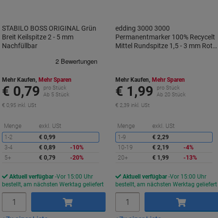
STABILO BOSS ORIGINAL Grün
edding 3000 3000
Breit Keilspitze 2 - 5 mm
Permanentmarker 100% Recycelt
Nachfüllbar
Mittel Rundspitze 1,5 - 3 mm Rot
Nachfüllbar Wasserbeständig
Mehr Kaufen,
Mehr Sparen
Mehr Kaufen,
Mehr Sparen
€ 0,79
€ 1,99
pro Stück
pro Stück
Ab 5 Stück
Ab 20 Stück
€ 0,95 inkl. USt
€ 2,39 inkl. USt
Sie
S
Menge
exkl. USt
Menge
exkl. USt
sparen
s
1-2
€ 0,99
1-9
€ 2,29
3-4
€ 0,89
-10%
10-19
€ 2,19
-4%
5+
€ 0,79
-20%
20+
€ 1,99
-13%
Aktuell verfügbar
Vor 15:00 Uhr
Aktuell verfügbar
Vor 15:00 Uhr
bestellt, am nächsten Werktag geliefert
bestellt, am nächsten Werktag geliefert
Menge
Menge