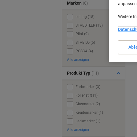
Marken
(8)
anpassen u
Weitere I
edding (18)
STAEDTLER (13)
Datensch
Pilot (9)
STABILO (5)
Abl
POSCA (4)
Alle anzeigen
Produkt Typ
(11)
Farbmarker (3)
Folienstift (1)
Glasmarker (2)
Kreidemarker (1)
Lackmarker (1)
Alle anzeigen