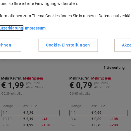
nd so Ihre erteilte Einwilligung widerrufen.
BEST
PRICE
BEST
nformationen zum Thema Cookies finden Sie in unseren Datenschutzerkl
PRICE
Inkl.
Nachhaltig
Geschenk
utzerklärung
Impressum
ehnen
Cookie-Einstellungen
Akze
edding 3000 Permanentmarker
STABILO BOSS ORIGINAL
100% Recycelt Mittel Rundspitze
Textmarker Gelb Breit Keilspitze 2 -
1,5 - 3 mm Schwarz Nachfüllbar
5 mm Nachfüllbar
Wasserbeständig
Mehr Kaufen,
Mehr Sparen
Mehr Kaufen,
Mehr Sparen
€ 1,99
€ 0,79
pro Stück
pro Stück
Ab 20 Stück
Ab 5 Stück
€ 2,39 inkl. USt
€ 0,95 inkl. USt
Sie
S
Menge
exkl. USt
Menge
exkl. USt
sparen
s
1-9
€ 2,29
1-2
€ 0,99
10-19
€ 2,19
-4%
3-4
€ 0,89
-10%
20+
€ 1,99
-13%
5+
€ 0,79
-20%