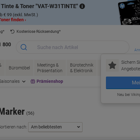
 Tinte & Toner
VAT-W31TINTE
b € 99 (exkl. MwSt.)
oner finden ›
ag*
Kostenlose Rücksendung*
1 800
Anm
Sichern Si
&
Meetings &
Bürotechnik
Tinte &
Papier, V
Büromöbel
Angebote 
Präsentation
& Elektronik
Toner
& Pakete
Saisonales
Prämienshop
Mei
Neu bei Vikin
Marker
(56)
Sortieren nach: