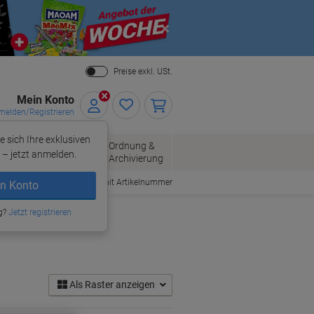
Close
Preise exkl. USt.
Mein Konto
elden/Registrieren
e sich Ihre exklusiven
ersand
Ordnung &
Bürobedarf
– jetzt anmelden.
Archivierung
Bestellen mit Artikelnummer
n Konto
g?
Jetzt registrieren
Als Raster anzeigen