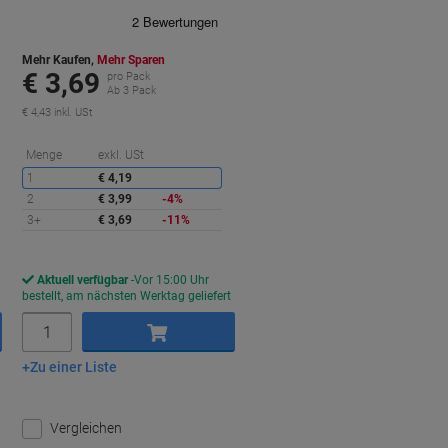
Mehr Kaufen,
Mehr Sparen
€ 3,69
pro Pack
Ab 3 Pack
€ 4,43 inkl. USt
ie
Sie
Menge
exkl. USt
paren
sparen
1
€ 4,19
2
€ 3,99
-4%
3+
€ 3,69
-11%
Aktuell verfügbar
Vor 15:00 Uhr
bestellt, am nächsten Werktag geliefert
Menge
Zu einer Liste
In den Warenkorb
Vergleichen