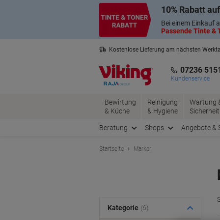
Skip
Skip
10% Rabatt auf
to
to
Content
Navigation
Bei einem Einkauf a
Passende Tinte & T
Kostenlose Lieferung am nächsten Werkt
2 Jahre Garantie auf alle Produkte
07236 515
Kundenservice
Bewirtung
Reinigung
Wartung 
& Küche
& Hygiene
Sicherheit
Beratung
Shops
Angebote & 
Startseite
Marker
Kategorie
(6)