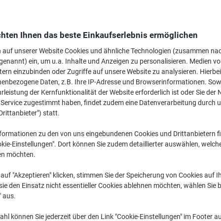
Zurück zur Schule
hten Ihnen das beste Einkaufserlebnis ermöglichen
Marker
n auf unserer Website Cookies und ähnliche Technologien (zusammen na
genannt) ein, um u.a. Inhalte und Anzeigen zu personalisieren. Medien v
tern einzubinden oder Zugriffe auf unsere Website zu analysieren. Hierbei
nenbezogene Daten, z.B. Ihre IP-Adresse und Browserinformationen. Sowe
leistung der Kernfunktionalität der Website erforderlich ist oder Sie der
n Service zugestimmt haben, findet zudem eine Datenverarbeitung durch 
Bis zu
-22%
Bis zu
-27%
Bis zu
-19%
Drittanbieter") statt.
Textmarker ›
Permanent-Marker ›
Whiteboard-M
formationen zu den von uns eingebundenen Cookies und Drittanbietern fi
kie-Einstellungen". Dort können Sie zudem detaillierter auswählen, welch
en möchten.
auf "Akzeptieren" klicken, stimmen Sie der Speicherung von Cookies auf 
ie den Einsatz nicht essentieller Cookies ablehnen möchten, wählen Sie b
" aus.
hl können Sie jederzeit über den Link "Cookie-Einstellungen" im Footer au