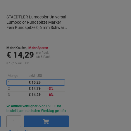
STAEDTLER Lumocolor Universal
Lumocolor Rundspitze Marker
Fein Rundspitze 0,6 mm Schwarz
Nachfüllbar 10 Stück
Mehr Kaufen,
Mehr Sparen
€ 14,29
pro Pack
Ab 3 Pack
€ 17,15 inkl. USt
ie
Sie
Menge
exkl. USt
paren
sparen
1
€ 15,29
2
€ 14,79
-3%
3+
€ 14,29
-6%
Aktuell verfügbar
Vor 15:00 Uhr
bestellt, am nächsten Werktag geliefert
Menge