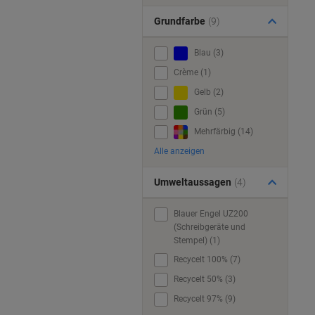
Grundfarbe
(9)
Blau (3)
Crème (1)
Gelb (2)
Grün (5)
Mehrfärbig (14)
Alle anzeigen
Umweltaussagen
(4)
Blauer Engel UZ200
(Schreibgeräte und
Stempel) (1)
Recycelt 100% (7)
Recycelt 50% (3)
Recycelt 97% (9)