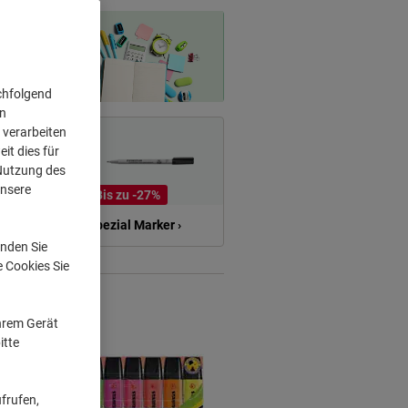
chfolgend
on
 verarbeiten
it dies für
 Nutzung des
unsere
Bis zu
-27%
arker ›
Spezial Marker ›
nden Sie
e Cookies Sie
Ihrem Gerät
itte
frufen,