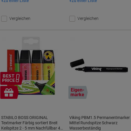
Zu einer Liste
Zu einer Liste
In den Warenkorb
In den Warenkorb
Vergleichen
Vergleichen
BEST
PRICE
Inkl.
Eigen-
marke
Geschenk
STABILO BOSS ORIGINAL
Viking PBM1.5 Permanentmarker
Textmarker Färbig sortiert Breit
Mittel Rundspitze Schwarz
Keilspitze 2 - 5 mm Nachfüllbar 4
Wasserbeständig