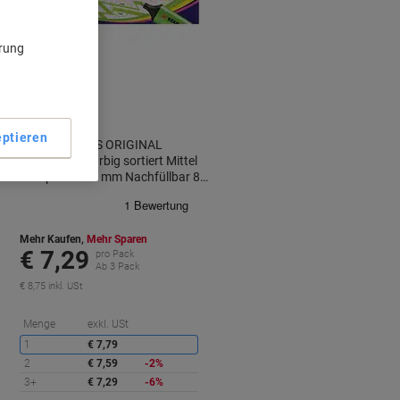
BEST
PRICE
ärung
Inkl.
Geschenk
ptieren
STABILO BOSS ORIGINAL
Textmarker Farbig sortiert Mittel
Keilspitze 2 - 5 mm Nachfüllbar 8
Stück
Mehr Kaufen,
Mehr Sparen
€ 7,29
pro Pack
Ab 3 Pack
€ 8,75 inkl. USt
ie
Sie
Menge
exkl. USt
paren
sparen
1
€ 7,79
2
€ 7,59
-2%
3+
€ 7,29
-6%