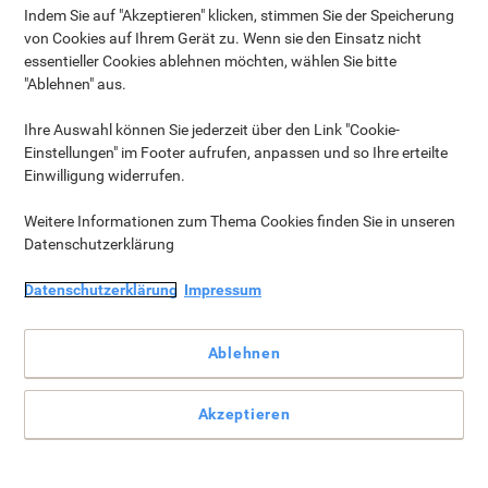
Wenn Sie mit Flüssigkeiten gefüllte Artikel zurückgeben
Indem Sie auf "Akzeptieren" klicken, stimmen Sie der Speicherung
möchten, die auslaufen, beschädigt sind oder als
von Cookies auf Ihrem Gerät zu. Wenn sie den Einsatz nicht
gefährlich eingestuft werden, wenden Sie sich über den
essentieller Cookies ablehnen möchten, wählen Sie bitte
Live Chat an unseren Kundendienst. Ein Mitarbeiter
"Ablehnen" aus.
unseres Teams wird Ihnen eine Empfehlung geben, was
Sie mit Ihrem Produkt tun sollen und bei Bedarf einen
Ihre Auswahl können Sie jederzeit über den Link "Cookie-
Ersatz in die Wege leiten.
Einstellungen" im Footer aufrufen, anpassen und so Ihre erteilte
Einwilligung widerrufen.
Weitere Informationen zum Thema Cookies finden Sie in unseren
Datenschutzerklärung
Datenschutzerklärung
Impressum
Ablehnen
Anmelden
Akzeptieren
Warenkorb