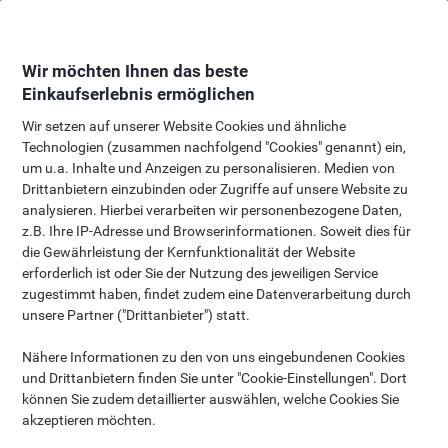
Skip
Skip
to
to
Content
Navigation
Wir möchten Ihnen das beste
Einkaufserlebnis ermöglichen
Wir setzen auf unserer Website Cookies und ähnliche
Technologien (zusammen nachfolgend "Cookies" genannt) ein,
Beschädigte oder defekte Produkte
um u.a. Inhalte und Anzeigen zu personalisieren. Medien von
Drittanbietern einzubinden oder Zugriffe auf unsere Website zu
analysieren. Hierbei verarbeiten wir personenbezogene Daten,
z.B. Ihre IP-Adresse und Browserinformationen. Soweit dies für
die Gewährleistung der Kernfunktionalität der Website
erforderlich ist oder Sie der Nutzung des jeweiligen Service
zugestimmt haben, findet zudem eine Datenverarbeitung durch
Leider gibt es in seltenen Fällen Produkte, die beim
unsere Partner ("Drittanbieter") statt.
Transport beschädigt wurden oder nicht Ihren
Anforderungen entsprechen. Wenn Ihr Produkt beschädigt
Nähere Informationen zu den von uns eingebundenen Cookies
oder defekt angekommen ist, holen wir es ab und ersetzen
und Drittanbietern finden Sie unter "Cookie-Einstellungen". Dort
es kostenlos.
können Sie zudem detaillierter auswählen, welche Cookies Sie
akzeptieren möchten.
Auslaufen und gefährliche Artikel