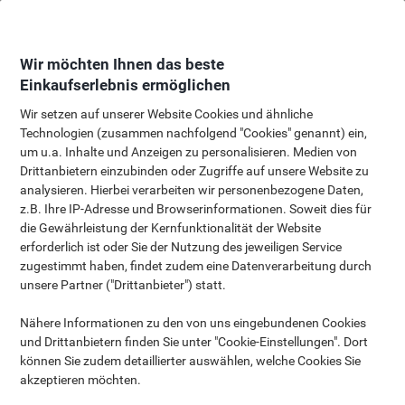
Skip
Skip
to
to
Content
Navigation
Wir möchten Ihnen das beste
Einkaufserlebnis ermöglichen
Wir setzen auf unserer Website Cookies und ähnliche
Technologien (zusammen nachfolgend "Cookies" genannt) ein,
Artikel mit Einschränkungen
um u.a. Inhalte und Anzeigen zu personalisieren. Medien von
Drittanbietern einzubinden oder Zugriffe auf unsere Website zu
analysieren. Hierbei verarbeiten wir personenbezogene Daten,
z.B. Ihre IP-Adresse und Browserinformationen. Soweit dies für
die Gewährleistung der Kernfunktionalität der Website
erforderlich ist oder Sie der Nutzung des jeweiligen Service
zugestimmt haben, findet zudem eine Datenverarbeitung durch
unsere Partner ("Drittanbieter") statt.
Möbel
Möbel werden nur zurückgenommen, wenn sie nicht
Nähere Informationen zu den von uns eingebundenen Cookies
zusammengebaut sind und sich in der
und Drittanbietern finden Sie unter "Cookie-Einstellungen". Dort
Originalverpackung befinden. Da diese Artikel
können Sie zudem detaillierter auswählen, welche Cookies Sie
möglicherweise eine spezielle Abholung erfordern,
akzeptieren möchten.
empfehlen wir, dass Sie über den Live Chat unseren