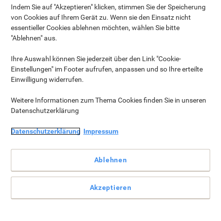
Kundendienst kontaktieren.
Indem Sie auf "Akzeptieren" klicken, stimmen Sie der Speicherung
von Cookies auf Ihrem Gerät zu. Wenn sie den Einsatz nicht
essentieller Cookies ablehnen möchten, wählen Sie bitte
Artikel, die direkt von unseren Anbietern
"Ablehnen" aus.
versendet wurden
Für Artikel, die direkt von unseren Anbietern versendet
Ihre Auswahl können Sie jederzeit über den Link "Cookie-
wurden, gelten möglicherweise andere Rückgaberegeln.
Einstellungen" im Footer aufrufen, anpassen und so Ihre erteilte
Dies hängt von den individuellen Rückgabe- und
Einwilligung widerrufen.
Abholungsrichtlinien des Anbieters ab. Wenn Sie diese
Artikel zurückgeben, können sich der
Weitere Informationen zum Thema Cookies finden Sie in unseren
Genehmigungsprozess und die Abholungszeitfenster von
Datenschutzerklärung
den von Viking angebotenen unterscheiden.
Datenschutzerklärung
Impressum
Um eine Rückgabe für diese Artikel zu starten, wenden Sie
sich über den Live Chat an unseren Kundendienst.
Ablehnen
Individuelle oder personalisierte Artikel
Produkte, die für Sie personalisiert oder für Ihre Nutzung
Akzeptieren
angepasst wurden, können nicht zurückgegeben werden.
Wenn Ihr Produkt allerdings beschädigt oder nicht wie
beschrieben ist, bieten wir Ihnen gerne einen Ersatz an.