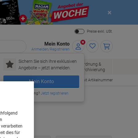
Close
Preise exkl. USt.
Mein Konto
Anmelden/Registrieren
Sichern Sie sich Ihre exklusiven
Papier, Versand
Ordnung &
Bürobedarf
Angebote – jetzt anmelden.
& Pakete
Archivierung
Bestellen mit Artikelnummer
Mein Konto
Neu bei Viking?
Jetzt registrieren
chfolgend
on
 verarbeiten
it dies für