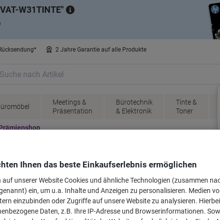
VAT-W31TINTE
)
 Rücksendung*
2 Jahre Garantie auf alle Produkte
Meetings &
Bürotechnik
Tinte &
üromöbel
Präsentation
& Elektronik
Toner
Prämienshop
hten Ihnen das beste Einkaufserlebnis ermöglichen
n auf unserer Website Cookies und ähnliche Technologien (zusammen na
genannt) ein, um u.a. Inhalte und Anzeigen zu personalisieren. Medien v
tern einzubinden oder Zugriffe auf unsere Website zu analysieren. Hierbei
nenbezogene Daten, z.B. Ihre IP-Adresse und Browserinformationen. Sowe