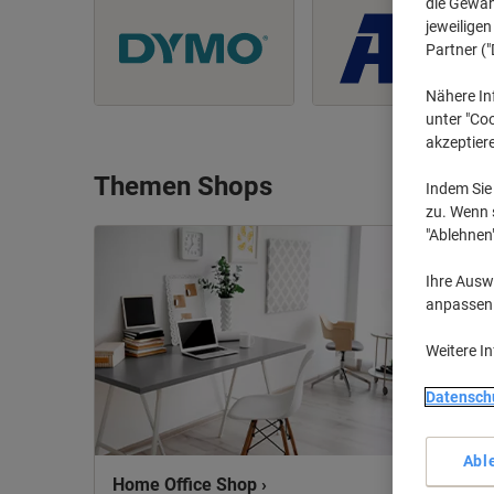
die Gewähr
jeweilige
Partner ("
Nähere In
unter "Coo
akzeptier
Themen Shops
Indem Sie 
zu. Wenn s
"Ablehnen
Ihre Auswa
anpassen u
Weitere I
Datensch
Abl
Home Office Shop ›
Ergono