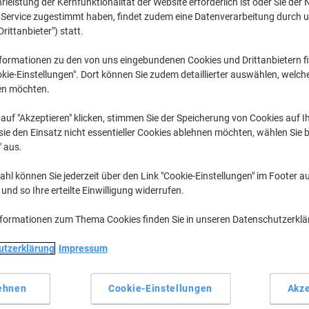
leistung der Kernfunktionalität der Website erforderlich ist oder Sie der
n Service zugestimmt haben, findet zudem eine Datenverarbeitung durch 
Drittanbieter") statt.
formationen zu den von uns eingebundenen Cookies und Drittanbietern fi
kie-Einstellungen". Dort können Sie zudem detaillierter auswählen, welch
en möchten.
auf "Akzeptieren" klicken, stimmen Sie der Speicherung von Cookies auf 
ie den Einsatz nicht essentieller Cookies ablehnen möchten, wählen Sie b
" aus.
hl können Sie jederzeit über den Link "Cookie-Einstellungen" im Footer au
nd so Ihre erteilte Einwilligung widerrufen.
nformationen zum Thema Cookies finden Sie in unseren Datenschutzerkl
utzerklärung
Impressum
ehnen
Cookie-Einstellungen
Akze
mie Shop ›
Arbeitsplatzlösungen ›