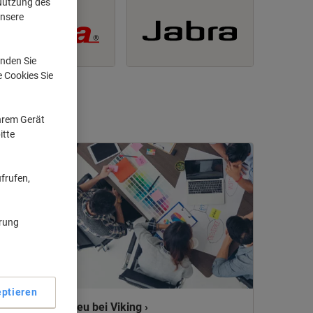
 Nutzung des
unsere
nden Sie
e Cookies Sie
Ihrem Gerät
itte
frufen,
ärung
ptieren
Neu bei Viking ›