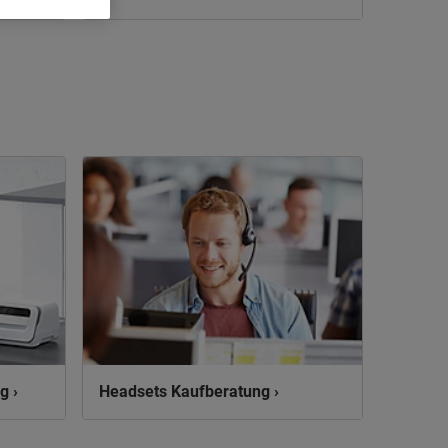
g ›
Headsets Kaufberatung ›